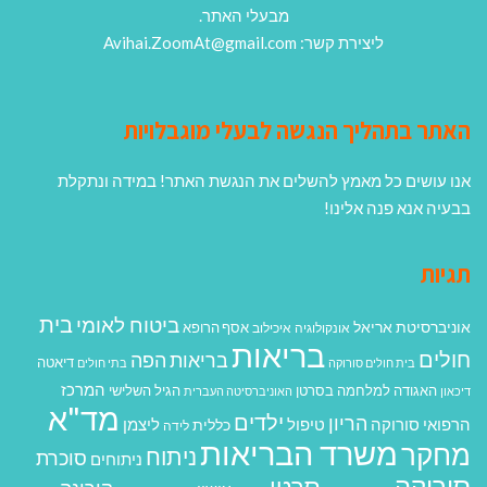
מבעלי האתר.
ליצירת קשר: Avihai.ZoomAt@gmail.com
האתר בתהליך הנגשה לבעלי מוגבלויות
אנו עושים כל מאמץ להשלים את הנגשת האתר! במידה ונתקלת
בבעיה אנא פנה אלינו!
תגיות
בית
ביטוח לאומי
אוניברסיטת אריאל
אסף הרופא
אונקולוגיה
איכילוב
בריאות
חולים
בריאות הפה
דיאטה
בית חולים סורוקה
בתי חולים
המרכז
האגודה למלחמה בסרטן
הגיל השלישי
דיכאון
האוניברסיטה העברית
מד"א
ילדים
הריון
הרפואי סורוקה
טיפול
ליצמן
כללית
לידה
משרד הבריאות
מחקר
ניתוח
סוכרת
ניתוחים
סורוקה
סרטן