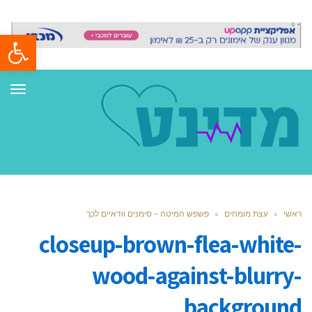
פתח סרגל
תפר
ראשי
»
עצת מומחים
»
פשפש המיטה – סימנים וודאיים לכך
closeup-brown-flea-white-
wood-against-blurry-
background