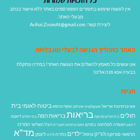
אין לעשות שימוש בחומרים המפורסמים באתר ללא אישור בכתב
מבעלי האתר.
ליצירת קשר: Avihai.ZoomAt@gmail.com
האתר בתהליך הנגשה לבעלי מוגבלויות
אנו עושים כל מאמץ להשלים את הנגשת האתר! במידה ונתקלת
בבעיה אנא פנה אלינו!
תגיות
בית
ביטוח לאומי
אוניברסיטת אריאל
אסף הרופא
אונקולוגיה
איכילוב
בריאות
חולים
בריאות הפה
דיאטה
בית חולים סורוקה
בתי חולים
המרכז
האגודה למלחמה בסרטן
הגיל השלישי
דיכאון
האוניברסיטה העברית
מד"א
ילדים
הריון
הרפואי סורוקה
טיפול
ליצמן
כללית
לידה