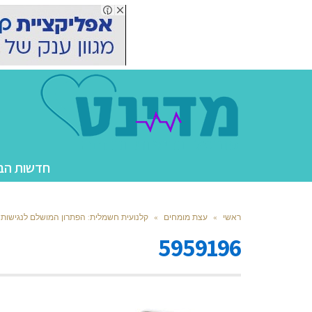
חדשות הב
ראשי
»
עצת מומחים
»
קלנועית חשמלית: הפתרון המושלם לנגישות ו
5959196