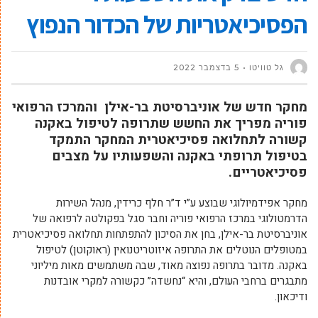
הפסיכיאטריות של הכדור הנפוץ
גל טוויטו
5 בדצמבר 2022
מחקר חדש של אוניברסיטת בר-אילן והמרכז הרפואי
פוריה מפריך את החשש שתרופה לטיפול באקנה
קשורה לתחלואה פסיכיאטרית המחקר התמקד
בטיפול תרופתי באקנה והשפעותיו על מצבים
פסיכיאטריים.
מחקר אפידמיולוגי שבוצע ע”י ד”ר חלף כרידין, מנהל השירות
הדרמטולוגי במרכז הרפואי פוריה וחבר סגל בפקולטה לרפואה של
אוניברסיטת בר-אילן, בחן את הסיכון להתפתחות תחלואה פסיכיאטרית
במטופלים הנוטלים את התרופה איזוטריטנואין (ראוקוטן) לטיפול
באקנה. מדובר בתרופה נפוצה מאוד, שבה משתמשים מאות מיליוני
מתבגרים ברחבי העולם, והיא “נחשדה” כקשורה למקרי אובדנות
ודיכאון.