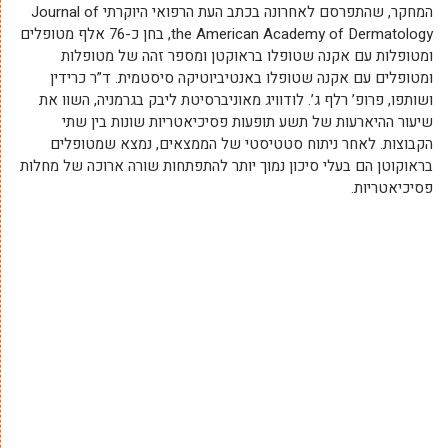
המחקר, שהתפרסם לאחרונה בכתב העת הרפואי היוקרתי Journal of
the American Academy of Dermatology, בחן כ-76 אלף מטופלים
ומטופלות עם אקנה שטופלו בראוקטן ומספר זהה של מטופלות
ומטופלים עם אקנה שטופלו באנטיביוטיקה סיסטמית. ד”ר כרידין
ושותפו, פרופ’ רלף ג’. לודוויג מאוניברסיטת ליבק בגרמניה, השוו את
שיעור ההיארעות של תשע תופעות פסיכיאטריות שונות בין שתי
הקבוצות. לאחר ניתוח סטטיסטי של הממצאים, נמצא שמטופלים
בראוקוטן הם בעלי סיכון נמוך יותר להתפתחות שורה ארוכה של מחלות
פסיכיאטריות.