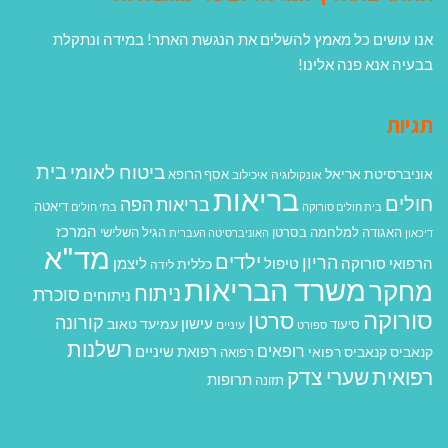
אנו עושים כל מאמץ להשלים את הנגשת האתר! במידה ונתקלת
בבעיה אנא פנה אלינו!
תגיות
בית
ביטוח לאומי
אוניברסיטת אריאל
אסף הרופא
אונקולוגיה
איכילוב
בריאות
חולים
בריאות הפה
דיאטה
בית חולים סורוקה
בתי חולים
המרכז
האגודה למלחמה בסרטן
הגיל השלישי
דיכאון
האוניברסיטה העברית
מד"א
ילדים
הריון
הרפואי סורוקה
טיפול
ליצמן
כללית
לידה
משרד הבריאות
מחקר
ניתוח
סוכרת
ניתוחים
סורוקה
סרטן
קורונה
עישון
עמיעד טאוב
סיעוד
ספורט
עיניים
רשלנות
רופאים
רפואת שיניים
קנאביס
קנאביס רפואי
רפואה
רפואית
שערי צדק
תרופות
תזונה