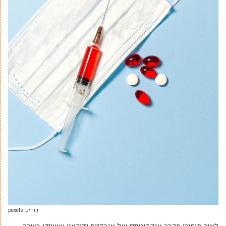
קרדיט: pexels