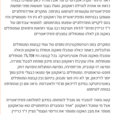
לאור סיפורי מקרה אנקדוטיים של אובדנות ודיכאון ששויכו בצורה
כזאת או אחרת לנטילת ראוקוטן, הועלו בעבר חששות מפני תופעות
פסיכיאטריות שקשורות לשימוש בתרופה. מחקרים אפידמיולוגיים
שעסקו בבטיחות הפסיכיאטרית של ראוקוטן לא היו חד-משמעיים והיו
בהם ליקויים מתודולוגיים שפגמו במהימנותם. לממצאי עבודתם של
ד”ר כרידין ופרופ’ לודוויג חשיבות רבה עבור רופאות ורופאים שמטפלים
באקנה וכן לאלה שמטפלים במצבים פסיכיאטריים.
החוקרים בחנו רטרוספקטיבית נתונים של שתי קבוצות המטופלים
הגלובליות, כאמור כאלה שסבלו מאקנה וטופלו בראוקוטן וכאלה
שסבלו מאקנה ונטלו אנטיביוטיקה. בכל קבוצה היו 75,708 מטופלים
ומטופלות. אלה שקיבלו ראוקוטן הציגו סיכון מופחת לסבול מחרדה,
הפרעה דו-קוטבית, סכיזופרניה, הפרעת הסתגלות והפרעת דחק
פוסט-טראומטית. המטופלים בראוקוטן אף נמצאו כבעלי סיכון נמוך
יותר לדיכאון, אך לא היה פער מובהק ביניהם ובין קבוצת המטופלים
באנטיביוטיקה בסיכון לדיכאון מג’ורי ולאובדנות. נראה אם כן שהתרופה
בטוחה לשימוש.
קשה מאוד להסביר מה מוביל להפחתה בסיכון לתחלואה פסיכיאטרית
אצל מי שנוטל ראוקוטן. “אחד ההסברים ההיפותטיים הוא שראוקוטן
משפר את מצב האקנה ומשפר את הדימוי העצמי” מציין ד”ר כרידין.