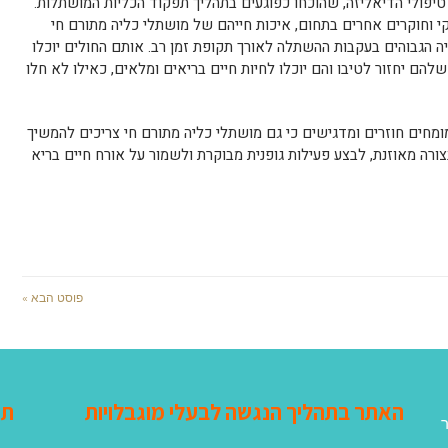
פולי הדיאליזה, שהוכחו כפוגעים בתהליך תפקוד הכליות המושתלות.
י וחוקרים אחרים בתחום, איכות חייהם של מושתלי כליה מתורם חי
יה הגבוהים בעקבות ההשתלה לאורך תקופת זמן רב. אותם החולים יוכלו
שלהם יחזור לטיבו והם יוכלו לחיות חיים בריאים ומלאים, כאילו לא חלו
ומחים חוזרים ומדגישים כי גם מושתלי כליה מתורם חי צריכים להמשיך
רה מאוזנת, לבצע פעילות גופנית מבוקרת ולשמור על אורח חיים בריא
פוסט הבא »
האתר בתהליך הנגשה לבעלי מוגבלויות
תג
ר