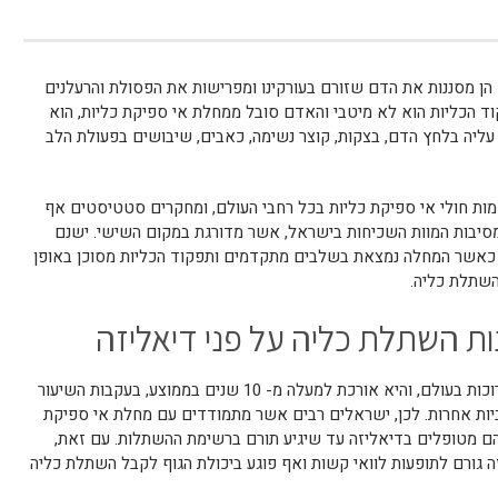
– הן מסננות את הדם שזורם בעורקינו ומפרישות את הפסולת והרעלנים
ד הכליות הוא לא מיטבי והאדם סובל ממחלת אי ספיקת כליות, הוא
 עליה בלחץ הדם, בצקות, קוצר נשימה, כאבים, שיבושים בפעולת הלב
ות חולי אי ספיקת כליות בכל רחבי העולם, ומחקרים סטטיסטים אף
סיבות המוות השכיחות בישראל, אשר מדורגת במקום השישי. ישנם
 כאשר המחלה נמצאת בשלבים מתקדמים ותפקוד הכליות מסוכן באופן
בהשתלת כליה.
ות השתלת כליה על פני דיאליזה
ההמתנה להשתלת כליה בישראל היא מהארוכות בעולם, והיא אורכת למעלה מ- 10 שנים בממוצע, בעקבות השיעור
ביות אחרות. לכן, ישראלים רבים אשר מתמודדים עם מחלת אי ספיקת
הם מטופלים בדיאליזה עד שיגיע תורם ברשימת ההשתלות. עם זאת,
ה גורם לתופעות לוואי קשות ואף פוגע ביכולת הגוף לקבל השתלת כליה