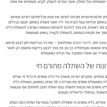
י המשפחה של החולה, אשר הסכים להעניק לקרוב משפחתו את אחת
מים אלטרואיסטים מוכנים לתרום את אחת מכליותיהם לאדם שאינם
 בתחום הכליות ובעל חברת מד-ליד אשר פועלת בתחום, ישנם הבדלים
 מת: ראשית, אין צורך להיכנס לרשימת ההמתנה הארוכה להשתלת כליה
ופך את תקופת ההמתנה להשתלה לקצרה באופן משמעותי.
בה יותר, לדברי רוברט שפולנסקי – את כל הבדיקות ניתן לבצע מראש
טיח התאמה מקסימלית. כך גם אין צורך לבצע בדיקות התאמה רק לאחר
מוריד את אחוזי התפקוד של הכליה המושתלת.
ונות של השתלה מתורם חי
נוספים: מחקרים הוכיחו שאורך חיי כליה מתורם חי גדול פי שניים
מאורך חיי השתלת כליה מתורם מת, ואם כליה המושתלת מתורם מת שורדת כ-10 שנים בממוצע, השתלת כליה
נים. יתר על כן, כליה מתורם מת נכנסת לפעולה בגוף החולה ימים, ולעיתים אף שבועות
המשיך בטיפולי הדיאליזה הקשים.
 אחרים, כליה מתורם חי מתחילה לתפקד בגופו של החולה כמה רגעים