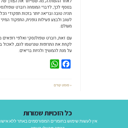
לאחר ההשתלה, מה שמייתר את הצורך של טי
בנוסף לכך, לדברי המומחה רוברט שפולנסק
תהיה טובה ובריאה יותר בזכות תפקודי הכל
לשוב ולבצע פעילות גופנית, התפקוד המיני 
מעולם.
עם זאת, רוברט שפולנסקי ואלפי רופאים מ
לקחת את התרופות שנרשמו להם, לאכול בצו
על מנת להמשיך ולהיות בריאים.
WhatsApp
Facebook
« פוסט קודם
כל הזכויות שמורות
אין לעשות שימוש בחומרים המפורסמים באתר ללא אישו
בכתב מבעלי האתר.