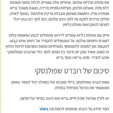
את מחלת הכליות שלהם. שינויים אלה עשויים לכלול תזונה מאוזנת
דלת מלח, אשלגן וחלבון, פעילות גופנית סדירה, השגת משקל בריא
ושמירה עליו, הימנעות מעישון והגבלת צריכת אלכוהול. בנוסף לאלה,
חולים צריכים לפקח על לחץ הדם שלהם, כמו לחץ דם גבוה יכול
לתרום להתקדמות מחלת כליות.
חיים עם מחלות כליות עשויים לדרוש מהחולים לבצע התאמות קלות
לשגרת היומיום שלהם. על המטופלים להקפיד על דפוס שינה קבוע,
להקצות זמן למנוחה ולהשתתף בפעילויות מהנות התורמות לניהול הלחץ
זה חשוב מאוד שכן יש חיבור בין הנפש לגוף. כפי שרוברט שפולנסקי
אוהב להגיד- נפש בריאה בגוף בריא.
סיכום של רוברט שפולנסקי
מאת רוברט שפולנסקי, גילוי מוקדם של המחלה יכול לשפר באופן
משמעותי את הניהול והטיפול במחלה.
יש לציין שניהול אורח חיים בריא הוא היבט בסיסי של מניעה.
לעוד מידע על רוברט מוזמנים לראות פה
באתר
.