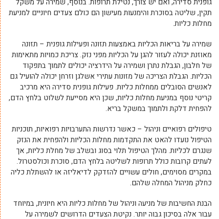
גופנית סדירה, ואם יש צורך, נטילת תרופות. בנוסף, שמירה על משקל
תקין, שליטה בסוכרת והימנעות מעישון הם כולם צעדים חיוניים למניעת
מחלות כליות.
שמירה על בריאות הכליות באמצעות תזונה ופעילות גופנית – תזונה
מאוזנת יכולה לעזור להגן על הכליות מפני נזק. צריכת כמויות מתאימות
של חלבון, הגבלת נתרן ושמירה על הידרציה יכולים לתמוך בתפקוד
הכליות. הגבלת הצריכה של מזונות עתירי אשלגן וזרחן יכולה להועיל גם
לאנשים הסובלים ממחלות כליות. פעילות גופנית סדירה היא מרכיב
קריטי נוסף במניעת מחלות כליות, שכן היא מסייעת לשלוט בלחץ הדם,
להפחית דלקת ולתמוך במשקל בריא.
טיפולים רפואיים וניהול – כאשר נדרשות התערבויות רפואיות, תוכניות
הטיפול נועדו להאט את התקדמות מחלות הכליות ולהפחית את הנזק
שנגרם לכליות. מהלך הטיפול תלוי בסוג ובשלב של מחלת כליות, אך
לעתים קרובות כולל תרופות לשליטה בלחץ הדם, סוכרת וכולסטרול.
במקרים מסוימים, חולים עשויים להזדקק לדיאליזה או להשתלת כליה
כחלק מניהול המחלה שלהם.
הבנת החשיבות של מניעה וניהול של מחלות כליות היא חיונית, במיוחד
עבור אלה בסיכון גבוה יותר. נקיטת הצעדים הדרושים לשמירה על