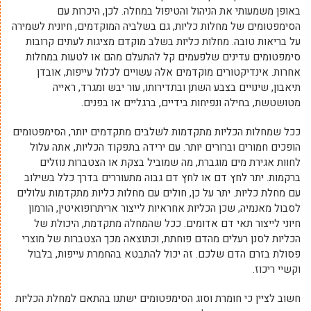
באופן משמעותי את הניהול והטיפול במחלה. לכן, היכרות עם
הסימפטומים של מחלות כליות, גם בשלביה המוקדמים, חיונית לשמירה
על בריאות טובה. מחלות כליות בשלב מוקדם מציגות לעתים קרובות
סימפטומים עדינים שלפעמים קל להתעלם מהם או לטעות במחלות
אחרות. אינדיקטורים מוקדמים אלה עשויים לכלול עייפות, אובדן
תיאבון, שינויים בצבע השתן ובתדירותו, עור יבש ומגרד, ראייה
מטושטשת, בחילה ונפיחות בידיים, ברגליים או בפנים.
ככל שמחלות הכליות מתקדמות לשלבים מתקדמים יותר, הסימפטומים
הופכים חמורים וברורים יותר. עם ירידה בתפקוד הכליות, אתה עלול
לחוות אגירת מים מוגברת, מה שמוביל בצקת או הצטברות נוזלים
ברקמות. יתר לחץ דם או לחץ דם גבוה מתעוררים בדרך כלל בשילוב
עם מחלת כליות. יתר על כן, חולים עם מחלות כליות מתקדמות עלולים
לסבול מאנמיה, שכן הכליות אחראיות לייצור אריתרופואיטין, הורמון
חיוני לייצור תאי דם אדומים. ככל שהמחלה מתקדמת, היכולת של
הכליות לסנן רעלים מהדם פוחתת, וכתוצאה מכך הצטברות של מוצרי
פסולת בזרם הדם שלכם. זה יכול להתבטא בהחמרת עייפות, בלבול
וקשיי ריכוז.
חשוב לציין כי חומרת וסוג הסימפטומים ישתנו בהתאם למחלת הכליות