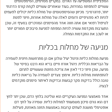
הספציפית המשפיעה על האדם. במקרים מסוימים, הסימפטומים
עשויים להתפתח במהירות, בעוד שאחרים עשויים לקחת קורס הדרגתי
יותר, פרוגרסיבי. מכיוון שהסימפטומים של מחלת כליות יכולים לפעמים
להיות לא ספציפיים ודומים לאלה של מחלות אחרות, חיוני לפנות
לטיפול רפואי אם אתה חווה אחד מהסימנים המוזכרים בסעיף זה, שכן
התערבות מוקדמת עשויה להיות המפתח למניעת סיבוכים חמורים יותר
או לעכב את התקדמות המחלה.
מניעה של מחלות בכליות
מניעת מחלות כליות וניהול יעיל שלהן אם הן מתרחשות חיונית לשמירה
על הבריאות הכללית. ניהול אורח חיים בריא הוא היבט בסיסי של
מניעה, שכן חיוני כדי לאזן את צריכת מזונות שעשויים לתרום
להתפתחות מחלות כליות. אימוץ צעדים לשמירה על בריאות כליות
טובה כולל בדיקות סקר קבועות ובדיקות לאיתור סימנים מוקדמים
לבעיה.
אחד מאמצעי המניעה העיקריים הוא שליטה בלחץ הדם, שכן יתר לחץ
דם הוא גורם סיכון משמעותי למחלות כליות. שמירה על לחץ דם
אופטימלי מושגת לעתים קרובות באמצעות תזונה מאוזנת, פעילות