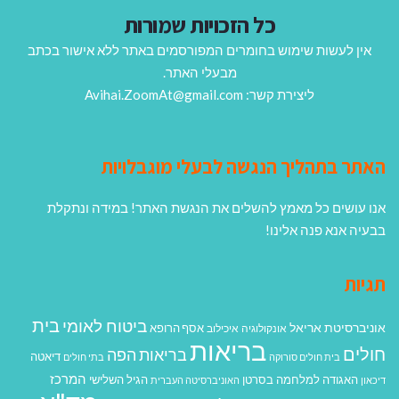
כל הזכויות שמורות
אין לעשות שימוש בחומרים המפורסמים באתר ללא אישור בכתב
מבעלי האתר.
ליצירת קשר: Avihai.ZoomAt@gmail.com
האתר בתהליך הנגשה לבעלי מוגבלויות
אנו עושים כל מאמץ להשלים את הנגשת האתר! במידה ונתקלת
בבעיה אנא פנה אלינו!
תגיות
בית
ביטוח לאומי
אוניברסיטת אריאל
אסף הרופא
אונקולוגיה
איכילוב
בריאות
חולים
בריאות הפה
דיאטה
בית חולים סורוקה
בתי חולים
המרכז
האגודה למלחמה בסרטן
הגיל השלישי
דיכאון
האוניברסיטה העברית