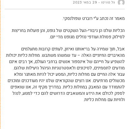
גל טוויטו
29 במאי 2023
מאמר זה נכתב ע”י רוברט שפולנסקי.
הכליות שלנו הן גיבורי-העל השקטים של גופנו, והן פועלות בחריצות
לסילוק פסולת ועודפי נוזלים מגופנו מדי יום.
אבל, תוך שמירה על בריאותנו ואיזון, לעתים קרובות מתעלמים
מהאיברים החיוניים האלה – עד שמשהו משתבש. מחלות כליות יכולות
להשפיע על חייהם של אינספור אנשים ברחבי העולם, אך רבים אינם
מודעים לתסמינים, לסיכונים ולאסטרטגיות הניהול היעילות שלהם.
עבור אלה החיים עם מחלות כליות, המסע יכול להיות מאתגר ומלא
מכשולים מרתיעים. אנו רוצים שהקוראים שלנו יהיו מעודכנים ומוכנים
להתמודד עם המאבק במחלות כליות. במדריך מקיף זה, אנו שואפים
לספק לכולם את הידע והמשאבים הדרושים להם כדי למנוע, לנהל
ולחיות עם מחלות כליות.