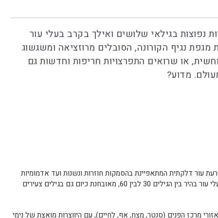
ות נפוצות בגילאי שלושים ואילך בקרב בעלי עור
 מגפת נגיף הקורונה, הסובלים מרוזציאה ומשגשוג
שית, או שרואים התפרצויות חריפות וחדשות גם
ולם. מדוע?
הפרעת עור דלקתית המתאפיינת בהסמקות חוזרות ונשנות ועד אדמומיות
קבועה בפנים. תסמונת זו שבעבר אפיינה בעלי עור בהיר בין הגילים 30 לבין 60, מאובחנת כיום גם בגילים צעירים
ורי מרכז הפנים (סנטר, מצח, אף, לחיים), עם היווצרות מואצת של נימי