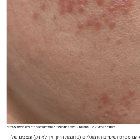
דמודקס ורוזציאה – תופעות עוריות פרוגרסיביות העלולות להחמיר ללא טיפול מתאים
ם סטרס ושינויים הורמונליים (כדוגמת הריון, אך לא רק) ומצבים של