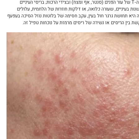
טפיל הדמודקס משגשג בדרך כלל באזורי ה-T של עור הפנים (סנטר, אף ומצח) ובצידי הרכות; בריסי העיניים
נות בעיניים, שעורה כלואה, או דלקות חוזרות של הלחמית, עלולים
ה היא תחושת גרגר חול בעין, עקב חסימה של בלוטות נוזל הסיכה בעפעף
ת בין הריסים או נשירה של ריסים מרמזת על נוכחות טפיל זה.