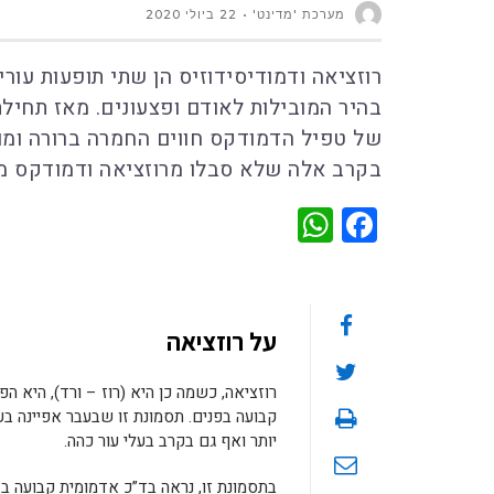
מערכת 'מדינט'
22 ביולי 2020
רוזציאה ודמודיסידוזיס הן שתי תופעות עורי
בהיר המובילות לאודם ופצעונים. מאז תחילת
של טפיל הדמודקס חווים החמרה ברורה ומוח
בקרב אלה שלא סבלו מרוזציאה ודמודקס מע
WhatsApp
Facebook
על רוזציאה
רוזציאה, כשמה כן היא (רוז – ורד), היא 
יותר ואף גם בקרב בעלי עור כהה.
בתסמונת זו, נראה בד”כ אדמומית קבועה באז