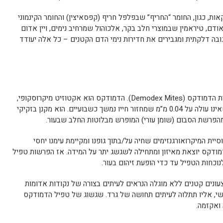
ות, כגון, החומר “החריף” שבפלפל חריף (קפסאיצין) והחומר הקינמוני
Cinnamal) שמעודדים אודם, טיראמין שבמוצרי חלב בקר, אלכוהול שמרחיב נימים, ויין אדום
ובה דלקתית ומגבירים את חדירות נימי הדם הקטנים – כל אלה יעודד
המושג דמודיסידוזיס נגזר משמה של קרדית הדמודקס (Demodex Mites). הדמודקס הוא אקטוזיט מיקרוסקופי,
כלומר טפיל חוץ-גופי מיקרוסקופי בגודל שאינו עולה על 0.04 מ”מ שמחזור חייו נמשך כשבועיים. הוא מקנן בזקיקי
 מהפרשת הסבום (שומן עורי) המופרש מבלוטות החלב שבעור.
סיית המיקרואורגנזימים שחיה על/בתוך גופנו ומקיימת עימנו יחסי
מודקס יוצאת מאיזון ומתחילה לשגשג יתר על המידה. אז הפרשות טפיל
נוכחות הטפיל עד כדי הופעת זיהום בעור.
עונים קטנים ללא מוגלה הנראים לעיתים בצורה של נקודות אדומות
שי, אליו תתלוה לעיתים תחושה של גרד. שגשוג של טפיל הדמודקס
 ואקזמה.