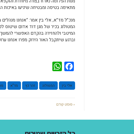
מנות הפלזמה נארזו בצורה מיוחדת והוקפ
מתאימה בטיסה ומבטיחה שיגיעו באיכות הט
מנכ”ל מד”א, אלי בין אמר: “אנחנו מנהלים
המטולוג בכיר של מגן דוד אדום שיטוס לפ
המיטבי ולהחזירה בהקדם האפשרי להמשך ט
וברגע שיתקבל האור הירוק מפרו אנחנו ערו
WhatsApp
Facebook
אלי בין
המטולוג
זהר כץ
מד"א
מט
« פוסט קודם
כל הזכויות שמורות