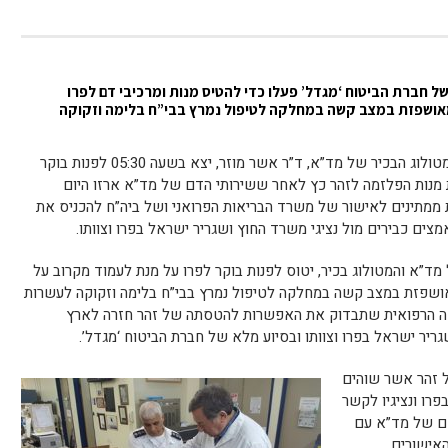
ל חברת הביטוח ‘מגדל’ פעלו כדי להטיס מנות ומרכיבי דם לפרו
מאושפזת במצב קשה במחלקה לטיפול נמרץ בבי”ח בלימה וזקוקה
לאחר שהתקבל אישור מחברת התעופה, המטולוג הבכיר של מד”א, ד”ר אשר מוזר, יצא בשעה 05:30 לפנות בוקר
ת מנות הפלזמה לזהר כץ לאחר ששירותי הדם של מד”א ארזו היום
ת ממתינים לאישור של משרד הבריאות הפרואני ושל ביה”ח להכניס את
צים כבירים מול נציגי משרד החוץ ושגריר ישראל בפרו וצוותו.
מד”א והמטולוג בכיר, יטוס לפנות בוקר לפרו על מנת לעמוד מקרוב על
אושפזת במצב קשה במחלקה לטיפול נמרץ בבי”ח בלימה וזקוקה לעשרות
דיקה הרפואית שתבדוק את האפשרות להטסתה של זהר חזרה לארץ
יר ישראל בפרו וצוותו ובסיוע מלא של חברת הביטוח ‘מגדל’.
 זהר אשר שוהים
פרו ונציגיו לקשר
דם של מד”א עם
האישורים