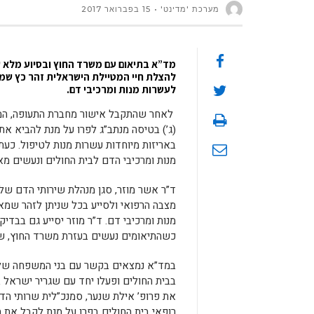
מערכת 'מדינט'
15 בפברואר 2017
מד”א בתיאום עם משרד החוץ ובסיוע מלא ש
להצלת חיי המטיילת הישראלית זהר כץ ש
לעשרות מנות ומרכיבי דם.
(ג’) בטיסה מנתב”ג לפרו על מנת להביא א
באריזות מיוחדות עשרות מנות לטיפול. כע
מנות ומרכיבי הדם לבית החולים ונעשים מאמ
ד”ר אשר מוזר, סגן מנהלת שירותי הדם של 
מצבה הרפואי ולסייע בכל שניתן לזהר שמ
מנות ומרכיבי דם. ד”ר מוזר יסייע גם בב
כשהתיאומים נעשים בעזרת משרד החוץ, שגר
במד”א נמצאים בקשר עם בני המשפחה של
בבית החולים ופעלו יחד עם שגריר ישראל ב
את פרופ’ אילת שנער, סמנכ”לית שרותי ה
רופאי בית החולים בפרו על מנת לקבל את 