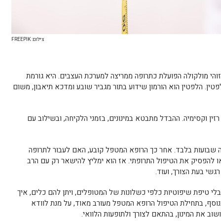
צילום: FREEPIK
זוהי מולקולה הפועלת כתרופה ממריצה למערכת העצבים. היא גורמת
פטין. הלפטין הוא הורמון שידוע בתור מגביר שובע ומדכא תיאבון, משום
 רזין וקסימיה. ההבדל מתבטא במינונים, בזמני הלקיחה, ובשילוב עם
 שבועות בלבד. אחר כך הרופא המטפל קובע, האם לעבור לתרופה
 להפסיק את הטיפול התרופתי. אז הוא ימליץ להישאר רק עם הרב
רגשי בעת הצורך, ועוד.
לי טיפת שיפוטיות כלפי כשלונות של המטופלים, ויתן להם כלים, איך
נוסף, בתחילת הטיפול הרופא המטפל מעורב מאוד, על מנת לוודא
וב את המינון, בהתאם לצורך ולתופעות הלוואי.