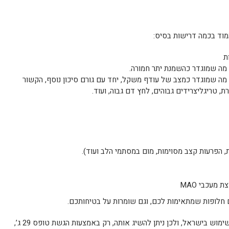
מוד בכמה דרישות בסיס:
 בעל BMI של 27 לפחות, מה שמוגדר כמצב של עודף משקל, יחד עם גורם סיכון נוסף, הקשור
 טריגליצרידים גבוהים, לחץ דם גבוה, ועוד.
הפרעות קצב מסוימות, מום במסתמי הלב ועוד).
 מעכבי MAO
 חלופות שמתאימות לכם, וגם שומרות על בטיחותכם.
חשוב לציין כי תרופה זו לא אושרה עדיין לשימוש בישראל, ולכן ניתן להשיג אותה, רק באמצעות הגשת טופס 29 ג’,