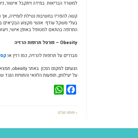
למשרד הבריאות. במידה ויתקבל אישור, נית
קשה להפריז בחשיבות נטילת לומיירה, אך 
בעלי משקל עודף. אנשי מקצוע הבקיאים בתח
התרופה בהתאם למטופל באופן אישי, ויעזר
Obesity
– פורטל תרופות הרזיה
מבררים על תרופות להרזיה, כמו רזין או
קסנ
הגעתם למק
על יעילותן, תופעות הלוואי והתוויות הנגד של
WhatsApp
Facebook
« פוסט קודם