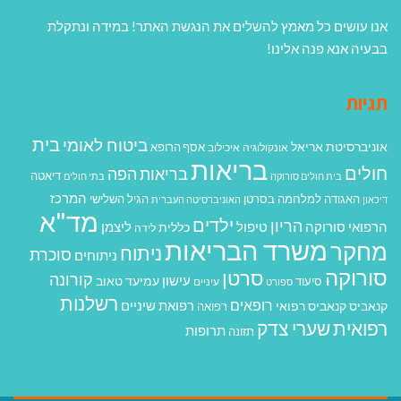
אנו עושים כל מאמץ להשלים את הנגשת האתר! במידה ונתקלת
בבעיה אנא פנה אלינו!
תגיות
בית
ביטוח לאומי
אוניברסיטת אריאל
אסף הרופא
אונקולוגיה
איכילוב
בריאות
חולים
בריאות הפה
דיאטה
בית חולים סורוקה
בתי חולים
המרכז
האגודה למלחמה בסרטן
הגיל השלישי
דיכאון
האוניברסיטה העברית
מד"א
ילדים
הריון
הרפואי סורוקה
טיפול
ליצמן
כללית
לידה
משרד הבריאות
מחקר
ניתוח
סוכרת
ניתוחים
סורוקה
סרטן
קורונה
עישון
עמיעד טאוב
סיעוד
ספורט
עיניים
רשלנות
רופאים
רפואת שיניים
קנאביס
קנאביס רפואי
רפואה
רפואית
שערי צדק
תרופות
תזונה