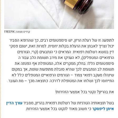
קרדיט תמונה: FREEPIK
לתופעה זו של רעלת הריון, יש סימפטומים רבים, כך שהרופא הסביר
יכול וצריך לאבחן את הרעלת בקלות יחסית. למרות זאת, ישנם פסקי
דין בנושא רשלנות רפואית המראים כי הנתבעים (קרי, הגורמים
הרפואיים המטפלים), לא העניקו את מירב תשומת הלב עבור ה
סימפטומים הללו. בחלק ממקרים אלה, המטופלת אף הפנתה את
תשומת לב הנתבעים לכך שהיא סובלת מתופעות שונות, אך במקום
שינהלו מעקב רפואי צמוד – הגורמים הרפואיים המטפלים כלל לא
התייחסו לכך ושלחו את המטופלת לדרכה. כתוצאה מכך – מת העובר.
את בהריון? נקטי בכל אמצעי הזהירות!
בשל תוצאותיה הטרגיות של רשלנות רפואית בהריון, מסביר
עורך הדין
איתן ליפסקר
כי
חשוב מאוד לנקוט בכל אמצעי הזהירות
.