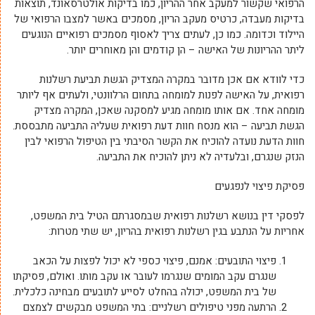
הרפואי שקשור למעקב אחר ההריון, כמו בדיקות אולטרסאונד, תוצאות
בדיקות מעבדה, כרטיס מעקב הריון, מסמכים באשר למצבו הרפואי של
היילוד וכדומה. כמו כן, לעתים צריך לאסוף מסמכים רפואיים הנוגעים
ליתר ההריונות של האישה – הן קודמים והן מאוחרים יותר.
כדי לוודא אם אכן מדובר במקרה המצדיק הגשת תביעת רשלנות
רפואית, על האישה לפנות למומחה בתחום הרלוונטי, ולעתים אף ליותר
מומחה אחד. אם אותו מומחה מגיע למסקנה שאכן, המקרה מצדיק
הגשת תביעה – הוא מנסח חוות דעת רפואית שעליה התביעה מתבססת.
חוות הדעת נועדה להוכיח את הקשר הסיבתי בין הטיפול הרפואי לבין
הנזק שנגרם, ובלעדיה לא ניתן להוכיח את התביעה.
פסיקת פיצוי לנפגעים
לפסקי דין בנושא רשלנות רפואית שבמסגרתם הטיל בית המשפט,
אחריות על הנתבע בגין רשלנות רפואית בהריון, יש שתי מטרות:
פיצוי התובעים: אמנם, פיצוי כספי לא יכול לפצות על הכאב
שנגרם עקב המומים שנגרמו לעובר או עקב מותו. ואולם, פסיקתו
של בית המשפט, יכולה בהחלט לסייע לתובעים מבחינה כלכלית.
הרתעה מפני טיפולים רשלניים: בתי המשפט מבקשים לצמצם