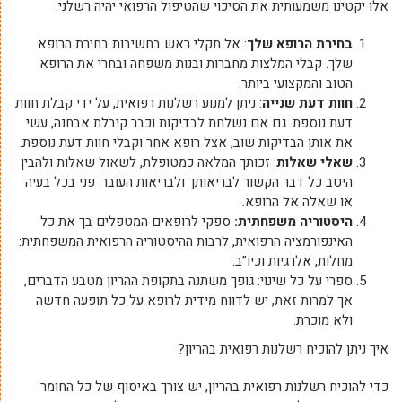
אלו יקטינו משמעותית את הסיכוי שהטיפול הרפואי יהיה רשלני:
בחירת הרופא שלך
: אל תקלי ראש בחשיבות בחירת הרופא
שלך. קבלי המלצות מחברות ובנות משפחה ובחרי את הרופא
הטוב והמקצועי ביותר.
חוות דעת שנייה
: ניתן למנוע רשלנות רפואית, על ידי קבלת חוות
דעת נוספת. גם אם נשלחת לבדיקות וכבר קיבלת אבחנה, עשי
את אותן הבדיקות שוב, אצל רופא אחר וקבלי חוות דעת נוספת.
שאלי שאלות
: זכותך המלאה כמטופלת, לשאול שאלות ולהבין
היטב כל דבר הקשור לבריאותך ולבריאות העובר. פני בכל בעיה
או שאלה אל הרופא.
היסטוריה משפחתית:
ספקי לרופאים המטפלים בך את כל
האינפורמציה הרפואית, לרבות ההיסטוריה הרפואית המשפחתית:
מחלות, אלרגיות וכיו”ב.
ספרי על כל שינוי: גופך משתנה בתקופת ההריון מטבע הדברים,
אך למרות זאת, יש לדווח מידית לרופא על כל תופעה חדשה
ולא מוכרת.
איך ניתן להוכיח רשלנות רפואית בהריון?
כדי להוכיח רשלנות רפואית בהריון, יש צורך באיסוף של כל החומר