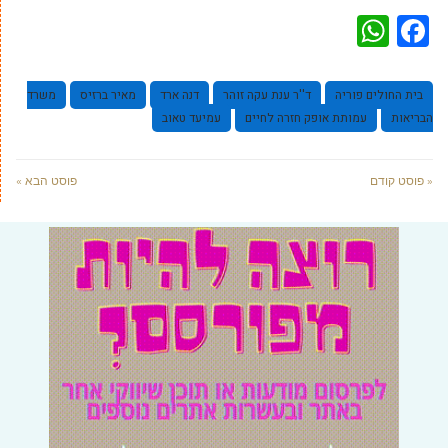
WhatsApp
Facebook
בית החולים פוריה
ד''ר ענת עקה זוהר
דנה ארד
מאיר ברזיס
משרד
הבריאות
עמותת אופק חזרה לחיים
עמיעד טאוב
« פוסט קודם
פוסט הבא »