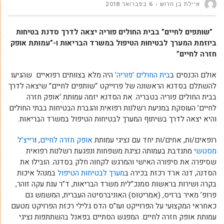
איילת בן הרוש
6 בפברואר 2018
”שותפים לחיים” בבית החולים פוריה יצאה לדרך סדנת בטיחות
ביוזמת המערך לבטיחות הטיפול במשרד הבריאות ו-”עמותת אופק
חזרה לחיים”
אולם הכנסים ב
בית החולים ‘פוריה’
היה מלא בצוותים רפואיים שהגיעו
להשתלם בסדנא הראשונה של פרוייקט “שותפים לחיים” שיצאה לדרך
בבית החולים פוריה בטבריה. את הסדנא יזמה עמותת ‘אופק חזרה
לחיים’ העוסקת במניעת רשלנות רפואית והגברת הבטיחות בבתי החולים
והיא יצאה לדרך בשיתוף המערך לבטיחות הטיפול במשרד הבריאות.
רופאים/ות, אחים/ות יחד עם נציגי עמותת
אופק חזרה לחיים
, ו
רייצ’ל
מסטשי
מתנדבת בעמותה נציגת משפחות ונפגעת רשלנות רפואית
שסיפרה את סיפורה האישי והמרגש לקחוה חלק בסדנה. הובילו את
הסדנה, דנה ארד רכזת בכירה ב
מערך לבטיחות הטיפול
במנהל איכות
בקרה ושירות בראשות סמנכ”לית משרד הבריאות, ד”ר ענת עקה זוהר,
פרופ’ מאיר ברזיס, (אמריטוס) האוניברסיטה העברית, המשמש גם
כאחראי המקצועי על הפרוייקט ועו”ס הדס גלילי רכזת הפרויקט מטעם
עמותת אופק חזרה לחיים. המפגש הסתיים בפאנל בהשתתפות נציגי