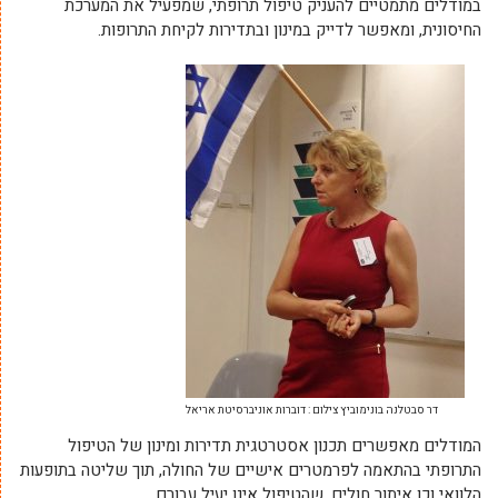
במודלים מתמטיים להעניק טיפול תרופתי, שמפעיל את המערכת
החיסונית, ומאפשר לדייק במינון ובתדירות לקיחת התרופות.
דר סבטלנה בונימוביץ צילום : דוברות אוניברסיטת אריאל
המודלים מאפשרים תכנון אסטרטגית תדירות ומינון של הטיפול
התרופתי בהתאמה לפרמטרים אישיים של החולה, תוך שליטה בתופעות
הלוואי וכן איתור חולים, שהטיפול אינו יעיל עבורם.