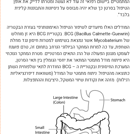
המתמטיים ביישום רפואי זה עוד לא נעשה ומטרתו לדייק את אופן
הטיפול בסרטן כך שלא יהיה מבוסס על ניסיונות והתבוננות קלינית
בלבד”.
המודלים האלו מיועדים לשיפור הטיפול האימונותרפי בעזרת הבקטריה
BCG (Bacillus Calmette-Guewrin). בקטריית BCG היא זן מוחלש
של Mycobaterium אשר נמצאת בשימוש למטרות חיסון נגד מחלת
השחפת, עד כה למרות המחקר הביולוגי הנרחב בתחום זה, טרם פוענח
לעומקו מנגנון הפעולה של הרג התאים הסרטניים. מטרת המחקר הנוכחי
היא פיתוח מודל מתמטי המתאר את יחסי הגומלין בין תאי הסרטן,
המערכת החיסונית ובקטריית ה – BCG החודרת לתאי שלפוחית השתן
כתוצאה מהטיפול. ניתוח מתמטי של המודל (משוואות דיפרנציאליות
רגילות) מזהה את נקודות שיווי המשקל, היציבות וההתפצלות.