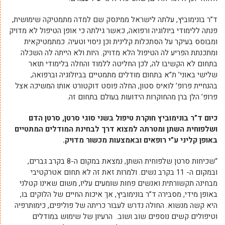
ד”ר בונימוביץ, עלתה לישראל ממינסק שם למדה מתמטיקה שימושית,
פנתה ללימודי ביולוגיה ורפואה, כאשר גילתה כי אופן הטיפול לא מדויק
ומבוסס בעיקר על הסתכלות קלינית וכן ניסוי וטעיה. כמתמטיקאית
ומתכנתת הפריע לה הטיפול הלא מדויק. היות ולא הייתה לה השכלה
בתחום לא הקשיבו לה, לכן החליטה ללמוד והחלה בלימודי תואר
שלישי באוני’ ת”א בתחום מודלים מתמטיים בביולוגיה וברפואה,
בהנחיית פרופ’ לואיס סטון, החלה פוסט דוקטורט אותו המשיכה אצל
פרופ’ הלן ברן מהחוקרות הידועות בעולם בתחום זה.
כיום ד”ר בונימוביץ חוקרת טיפול בשני סוגי סרטן, סרטן הדם
ושלפוחית השתן ומטרתה למצוא דרך לבחינת המודלים המתטיים
באופן קליני ע”י רופאים ובאמצעות מכשור מדויק.
“שכיחות סרטן שלפוחית השתן, נמצאת במקום ה-8 בקרב גברים,
ובמקום ה- 11 בקרב נשים. ולמרות זאת זה לא תחום אטרקטיבי
מבחינה תקשורתית ואנשים פחות שומעים עליו, משום שאינו קטלני
באופן מידי, מסבירה ד”ר בונימוביץ, אך איכות החיים של הלוקים בו,
היא קשה מנשוא. החולה נדרש לעבור כריתה של פוליפים, כימותרפיה
וטיפולים קשים נוספים שוב ושוב. הרעיון של שימוש במודלים