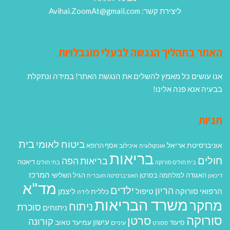
ליצירת קשר: Avihai.ZoomAt@gmail.com
האתר בתהליך הנגשה לבעלי מוגבלויות
אנו עושים כל מאמץ להשלים את הנגשת האתר! במידה ונתקלת
בבעיה אנא פנה אלינו!
תגיות
בית
ביטוח לאומי
אוניברסיטת אריאל
אסף הרופא
אונקולוגיה
איכילוב
בריאות
חולים
בריאות הפה
דיאטה
בית חולים סורוקה
בתי חולים
המרכז
האגודה למלחמה בסרטן
הגיל השלישי
דיכאון
האוניברסיטה העברית
מד"א
ילדים
הריון
הרפואי סורוקה
טיפול
ליצמן
כללית
לידה
משרד הבריאות
מחקר
ניתוח
סוכרת
ניתוחים
סורוקה
סרטן
קורונה
עישון
עמיעד טאוב
סיעוד
ספורט
עיניים