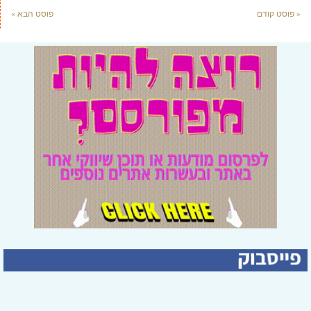
« פוסט קודם
פוסט הבא »