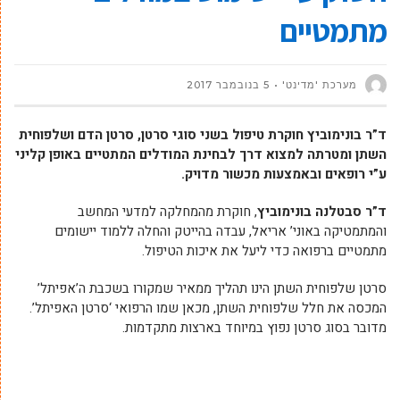
מתמטיים
מערכת 'מדינט'
5 בנובמבר 2017
ד”ר בונימוביץ חוקרת טיפול בשני סוגי סרטן, סרטן הדם ושלפוחית
השתן ומטרתה למצוא דרך לבחינת המודלים המתטיים באופן קליני
ע”י רופאים ובאמצעות מכשור מדויק.
ד”ר סבטלנה בונימוביץ
, חוקרת מהמחלקה למדעי המחשב
והמתמטיקה באוני’ אריאל, עבדה בהייטק והחלה ללמוד יישומים
מתמטיים ברפואה כדי ליעל את איכות הטיפול.
סרטן שלפוחית השתן הינו תהליך ממאיר שמקורו בשכבת ה’אפיתל’
המכסה את חלל שלפוחית השתן, מכאן שמו הרפואי ‘סרטן האפיתל’.
מדובר בסוג סרטן נפוץ במיוחד בארצות מתקדמות.