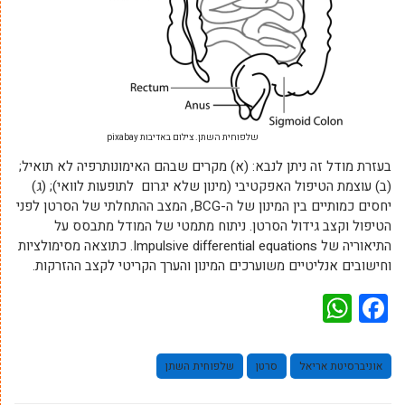
שלפוחית השתן. צילום באדיבות pixabay
בעזרת מודל זה ניתן לנבא: (א) מקרים שבהם האימונותרפיה לא תואיל;
(ב) עוצמת הטיפול האפקטיבי (מינון שלא יגרום לתופעות לוואי); (ג)
יחסים כמותיים בין המינון של ה-BCG, המצב ההתחלתי של הסרטן לפני
הטיפול וקצב גידול הסרטן. ניתוח מתמטי של המודל מתבסס על
התיאוריה של Impulsive differential equations. כתוצאה מסימולציות
וחישובים אנליטיים משוערכים המינון והערך הקריטי לקצב ההזרקות.
WhatsApp
Facebook
אוניברסיטת אריאל
סרטן
שלפוחית השתן