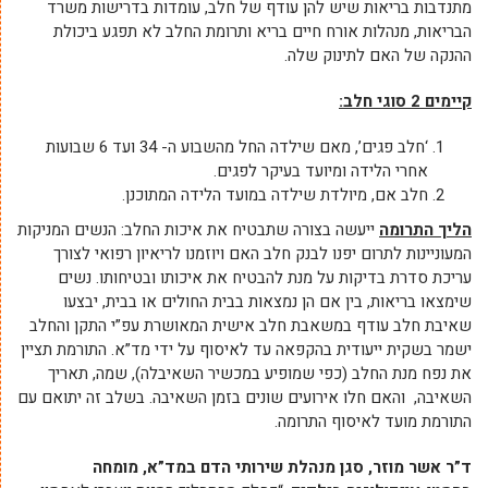
מתנדבות בריאות שיש להן עודף של חלב, עומדות בדרישות משרד
הבריאות, מנהלות אורח חיים בריא ותרומת החלב לא תפגע ביכולת
ההנקה של האם לתינוק שלה.
קיימים 2 סוגי חלב:
‘חלב פגים’, מאם שילדה החל מהשבוע ה- 34 ועד 6 שבועות
אחרי הלידה ומיועד בעיקר לפגים.
חלב אם, מיולדת שילדה במועד הלידה המתוכנן.
הליך התרומה
ייעשה בצורה שתבטיח את איכות החלב: הנשים המניקות
המעוניינות לתרום יפנו לבנק חלב האם ויוזמנו לריאיון רפואי לצורך
עריכת סדרת בדיקות על מנת להבטיח את איכותו ובטיחותו. נשים
שימצאו בריאות, בין אם הן נמצאות בבית החולים או בבית, יבצעו
שאיבת חלב עודף במשאבת חלב אישית המאושרת עפ”י התקן והחלב
ישמר בשקית ייעודית בהקפאה עד לאיסוף על ידי מד”א. התורמת תציין
את נפח מנת החלב (כפי שמופיע במכשיר השאיבלה), שמה, תאריך
השאיבה, והאם חלו אירועים שונים בזמן השאיבה. בשלב זה יתואם עם
התורמת מועד לאיסוף התרומה.
ד”ר אשר מוזר, סגן מנהלת שירותי הדם במד”א, מומחה