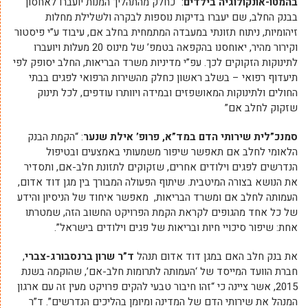
בהמטו-אונקולוגיה בילדים
: “כחלק מהתהליך המנות יועברו לאחסון
בבנק החלב, שם יעברו בדיקות נוספות לבקרה ולשלילת מחלות
זיהומיות, ניתוח תזונתי במעבדה המתמחית בחלב אם, עיבוד ע”י פיסטור
וקירור מהיר, יאוחסנו בהקפאה בטמפ’ של מינוס 20 מעלות ויועברו
לתינוקות הזקוקים לכך. עפ”י מדיניות משרד הבריאות, החלב יסופק לפי
תיעדוף רפואי – בשלב ראשון כחלק מהשירות הרפואי לפגים בבתי
החולים ולתינוקות המאושפזים ובמידה ויוותרו עודפים, לכל תינוק
שזקוק לחלב אם”
סמנכ”לית שירותי הדם במד”א, פרופ’ אילת שנער
: “הקמת הבנק
הלאומי לחלב אם תאפשר שיפור משמעותי באמצעים ובטיפול
הנדרשים לפגים וילודים אחרים, שזקוקים לתזונת חלב-אם, ותסדיר
את הנושא בצורה המיטבית. שיתוף הפעולה המבורך בין מגן דוד אדום,
העמותה לחלב אם ומשרד הבריאות, מאפשר איחוד של הניסיון והידע
של כל אחד מהגופים לקראת הקמת הפרויקט החשוב הזה, שמטרתו
אחת: שיפור סיכויי חיות ובריאות של פגים וילודים בישראל”.
את בנק חלב האם במגן דוד אדום תנהל
ד”ר שרון ברנסבורג-צברי
,
חברת הוועד המייסד של ‘העמותה לתרומות חלב-אם’, שהוקמה בשנת
2015, אשר ציינה כי “זהו חיבור טבעי להקים פרויקט מעין זה עם ארגון
המנהל את שירותי הדם של המדינה ומיומן בהליכים הנדרשים”. ד”ר