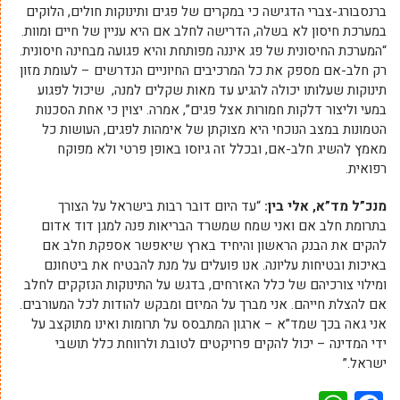
ברנסבורג-צברי הדגישה כי במקרים של פגים ותינוקות חולים, הלוקים
במערכת חיסון לא בשלה, הדרישה לחלב אם היא עניין של חיים ומוות.
“המערכת החיסונית של פג איננה מפותחת והיא פגועה מבחינה חיסונית.
רק חלב-אם מספק את כל המרכיבים החיוניים הנדרשים – לעומת מזון
תינוקות שעלותו יכולה להגיע עד מאות שקלים למנה, שיכול לפגוע
במעי וליצור דלקות חמורות אצל פגים”, אמרה. יצוין כי אחת הסכנות
הטמונות במצב הנוכחי היא מצוקתן של אימהות לפגים, העושות כל
מאמץ להשיג חלב-אם, ובכלל זה גיוסו באופן פרטי ולא מפוקח
רפואית.
מנכ”ל מד”א, אלי בין:
“עד היום דובר רבות בישראל על הצורך
בתרומת חלב אם ואני שמח שמשרד הבריאות פנה למגן דוד אדום
להקים את הבנק הראשון והיחיד בארץ שיאפשר אספקת חלב אם
באיכות ובטיחות עליונה. אנו פועלים על מנת להבטיח את ביטחונם
ומילוי צורכיהם של כלל האזרחים, בדגש על התינוקות הנזקקים לחלב
אם להצלת חייהם. אני מברך על המיזם ומבקש להודות לכל המעורבים.
אני גאה בכך שמד”א – ארגון המתבסס על תרומות ואינו מתוקצב על
ידי המדינה – יכול להקים פרויקטים לטובת ולרווחת כלל תושבי
ישראל.”