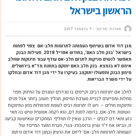
הראשון בישראל
מערכת 'מדינט'
7 בדצמבר 2017
מגן דוד אדום בשיתוף העמותה לתרומות חלב-אם צפוי לפתוח
בישראל ‘בנק חלב האם’, בחודש אפריל 2018. פעילות הבנק
תאפשר לנשים מניקות לתרום חלב-אם עודף עבור תינוקות שחלב
אימם לא בנמצא. בנק חלב האם ימוקם בתחנת מד”א בירושלים.
מימון הבנק ותפעולו יתוקצב בעיקרו על ידי מגן דוד אדום ובחלקו
על ידי משרד הבריאות.
לחלב אם יתרונות רבים, וקיימים בו נוגדנים המגנים על התינוק מפני
מחלות ומסייעים לבניית מערכת החיסון, תהליך חשוב ביותר אצל פגים
ותינוקות חולים – ויש לו יתרונות רבים לעומת פורמולות מזון התינוקות
השונות. חלב-אם, בדומה למנת דם, הוא רקמה אנושית שיש בה תאי
גזע ותאי דם לבנים – הרכב שאין לו תחליף. המחקרים שאיששו קביעה
זו, הביאו את ד”ר שרון ברנסבורג-צברי, חברת הוועד המייסד של
‘העמותה לתרומות חלב-אם’ ליזום את הרעיון ובמגן דוד אדום נרתמו