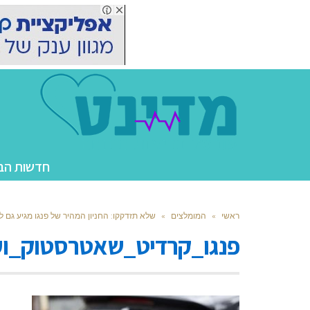
חדשות הב
ראשי
»
המומלצים
»
שלא תזדקקו: החניון המהיר של פנגו מגיע גם ל
פנגו_קרדיט_שאטרסטוק_ועי