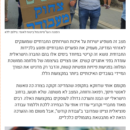
הפגנה העו”סיות מול ביטוח לאומי. צילום: ללא
מצב זה משפיע ישירות על איכות השירותים החברתיים שמוענקים
לאזרחי המדינה, מעמיק את הפערים החברתיים ופוגע בלכידות
החברתית. נושא זה קריטי במיוחד בימים אלו בהם החברה הישראלית
עומדת בפני אתגרים קשים. אנו מצויים בעיצומה של מלחמה ממושכת
המלווה בפגיעות פיזיות ונפשיות קשות, והדבר רק מדגיש את הצורך
המיידי בעובדים האיכותיים ביותר במקצועות הללו.
מקומם אותי שדווקא בתקופה שהמדינה זקוקה בצורה כה נואשת
לאנשי חינוך, רפואה ורווחה, המצב לא משתנה. שלא תטעו, ברחוב
הישראלי יש הבנה והערכה גדולה לעוסקים במקצועות האלה. רבים
מאוד מחבריי וקרוביי עודדו אותי על הבחירה ללכת וללמוד עבודה
סוציאלית וציינו שמדובר ב”עבודת קודש”, אבל משום מה ההערכה
הזאת לא מתבטאת בתגמולים כלכליים.