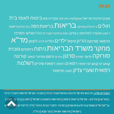
תגיות
בית
ביטוח לאומי
אוניברסיטת אריאל
אסף הרופא
אונקולוגיה
איכילוב
בריאות
חולים
בריאות הפה
דיאטה
בית חולים סורוקה
בתי חולים
המרכז
האגודה למלחמה בסרטן
הגיל השלישי
דיכאון
האוניברסיטה העברית
מד"א
ילדים
הריון
הרפואי סורוקה
טיפול
ליצמן
כללית
לידה
משרד הבריאות
מחקר
ניתוח
סוכרת
ניתוחים
סורוקה
סרטן
קורונה
עישון
עמיעד טאוב
סיעוד
ספורט
עיניים
רשלנות
רופאים
רפואת שיניים
קנאביס
קנאביס רפואי
רפואה
רפואית
שערי צדק
תרופות
תזונה
האתרים שלנו:
תרבוש-פורטל תרבות ונופש למגזר הדתי
|
המגזר-פורטל חדשות למגזר הדתי
גל
|
מודיעין
|
מדינט – פורטל בריאות ורווחה
|
החדשות הטובות בישראל
|
רמת גן
|
בת ים - חולון
|
גב"ש
|
יש''ע:שומרון בנימין וגוש עציון
|
במרכז- לחברי הבית היהודי
|
לוד
|
לימודים אקדמאיים
לר
בישראל
|
חדשות ישראל
|
כפר סבא
|
נדל"ן