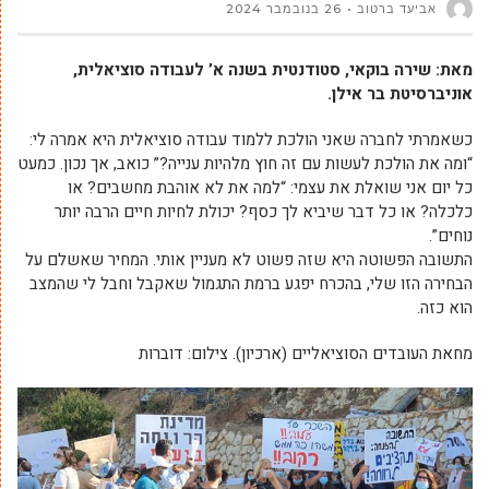
אביעד ברטוב
26 בנובמבר 2024
מאת: שירה בוקאי, סטודנטית בשנה א’ לעבודה סוציאלית,
אוניברסיטת בר אילן.
כשאמרתי לחברה שאני הולכת ללמוד עבודה סוציאלית היא אמרה לי:
“ומה את הולכת לעשות עם זה חוץ מלהיות ענייה?” כואב, אך נכון. כמעט
כל יום אני שואלת את עצמי: “למה את לא אוהבת מחשבים? או
כלכלה? או כל דבר שיביא לך כסף? יכולת לחיות חיים הרבה יותר
נוחים”.
התשובה הפשוטה היא שזה פשוט לא מעניין אותי. המחיר שאשלם על
הבחירה הזו שלי, בהכרח יפגע ברמת התגמול שאקבל וחבל לי שהמצב
הוא כזה.
מחאת העובדים הסוציאליים (ארכיון). צילום: דוברות