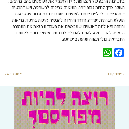
בחשיבות הרבה של מקצועות אלו ולתגמל את העוסקים בהם בהתאם.
השכר צריך להיות גבוה יותר, התנאים צריכים להשתפר, ויש להבטיח
שתמריצים כלכליים יינתנו לאנשים שעובדים במסגרות שמביאות
תועלת חברתית ישירה. הדרך היחידה להבטיח איכות בחינוך, בריאות
ורווחה היא לתת לאנשים שמבצעים את העבודה הזאת את התמורה
הראויה להם – ולא להניח להם לשלם מחיר אישי עבור שליחותם
החברתית. כולי תקווה שהמצב ישתנה.
WhatsApp
Facebook
« פוסט קודם
פוסט הבא »