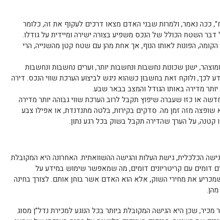
, ככה נאמר, ולמרות שבני האדם מצאו דרכים לעקוף את זה, כלומר
ל דבר השטח הכולל של הנכס משפיע בצורה ישירה ומיידית על גודלו.
 הקומה, הפונות לאותו הנוף, אך אחת מהן עם שטח קטן מהשנייה, הרי
ומוצהר, ישנן שכונות נחשבות ונחשבות יותר, וערים נחשבות ונחשבות
ע לכך, ולוקח זאת בחשבון כשהוא ניגש לביצוע הערכת שווי הנכס. דירה
יותר מדירה באותו הגודל והמצב בבאר שבע.
חדשה או כזו שעברה שיפוץ תקבל לרוב הערכת שווי גבוהה יותר מדירה
 שופצה מזה זמן מה. סדקים בקירות, בלטה מתנדנדת, או אפילו צבע
 קטנה, על הערך שהדירה תקבל בשוק בכל רגע נתון.
גישה הכלכלית, גישת העלות והגישה ההשוואתית. האחרונה היא המקובלת
סים דומים עם קריטריונים דומים, מה שמאפשר שימוש במידע על
מכריע את מחירי השוק, אלא הוא האדם אשר בוחן אותם. לצורך בחינה
מהן.
 מכיר, שכן היא הגישה המקובלת ביותר בכל הנוגע למכירת נדל”ן מסוג