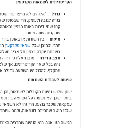
הקריטריונים לשמאות מקרקעין
גודל
– “אלוהים לא מייצר עוד שטח”
בנייה לגובה ולעומק, הרי שבסופו ש
קחו שתי דירות באותו הבניין ובאותה
שהקטנה שווה פחות.
מיקום
– בין השורות או באופן ברור 
יותר, וכמובן שכל
שמאי מקרקעין
מוד
בשכונת יוקרה בצפון תל אביב תעלה 
מצב הדירה
– מובן מאליו כי דירה 
זהה בכל שאר הקריטריונים, אך שלא
מתקלף, להכול יש השפעה, גדולה או
שיטות לעבודת השמאות
ישנן שלוש גישות מקובלות לשמאות, והן ה
ביותר, שכן היא נשענת על השוואה בין נכ
עסקאות שכבר בוצעו. הרי זהו לא השמאי ש
שכזו מוטב שתהיינה דוגמאות, וכמה שיותר 
הגישה הזו, אגב, היא הגישה שמרבית הציבור