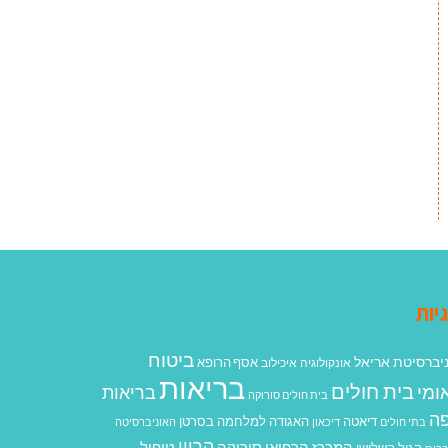
יות
ביטוח
יברסיטת אריאל
אסף הרופא
אונקולוגיה
איכילוב
בריאות
בית חולים
ומי
בריאות
בית חולים סורוקה
ה
האגודה למלחמה בסרטן
דיאטה
בתי חולים
דיכאון
האוניברסיטה
הריון
המרכז הרפואי סורוקה
טיפול