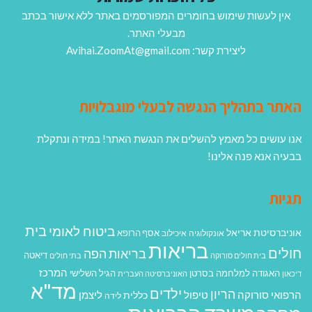
אין לעשות שימוש בחומרים המפורסמים באתר ללא אישור בכתב
מבעלי האתר.
ליצירת קשר: Avihai.ZoomAt@gmail.com
האתר בתהליך הנגשה לבעלי מוגבלויות
אנו עושים כל מאמץ להשלים את הנגשת האתר! במידה ונתקלת
בבעיה אנא פנה אלינו!
תגיות
בית
ביטוח לאומי
אוניברסיטת אריאל
אסף הרופא
אונקולוגיה
איכילוב
בריאות
חולים
בריאות הפה
דיאטה
בית חולים סורוקה
בתי חולים
המרכז
האגודה למלחמה בסרטן
הגיל השלישי
דיכאון
האוניברסיטה העברית
מד"א
ילדים
הריון
הרפואי סורוקה
טיפול
ליצמן
כללית
לידה