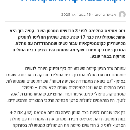
אביעד ברטוב
18 בפברואר 2025
זיוה אטיאס החלימה לפני 3 חודשים מסרטן השד. קטיה בוך היא
אחות אונקולוגית כבר 17 שנה. כעת, שתיהן החליטו להעניק
מכישוריהן כקוסמטיקאיות עבור נשים שמתמודדות עם מחלת
הסרטן ביום כיף מיוחד שקיימה עמותת עזר מציון בבית החולים
סורוקה בבאר שבע.
עמותת עזר מציון קיימה השבוע יום כיף ופינוק מיוחד לנשים
שמתמודדות עם מחלת הסרטן בבית החולים סורוקה בבאר שבע שעמד
בסימן- “גם כשאת מתמודדת את יפה ושווה”. עשרות נשים שמטופלות
בבית החולים הגיעו וזכו לטיפולים שונים ללא עלות – טיפולי
קוסמטיקה, טיפולי פנים, איפור ועוד. המוצרים, שהגיעו מחברת “אנה
לוטן”, היו מותאמים לחולות סרטן מבחינת הרכבי המוצרים והתכשירים.
בין אלו שבחרו להיות בצד הנותן הייתה גם זיוה אטיאס (42), אם ל-4
בנות ממושב תדהר. אטיאס מכירה מקרוב את ההתמודדות עם מחלת
הסרטן- לפני כ 3 חודשים סיימה את הטיפולים כמטופלת בסורוקה