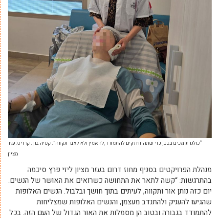
“כולנו תומכים בכם, כדי שתהיו חזקים להתמודד ,להאמין ולא לאבד תקווה”. קטיה בוך. קרדיט: עזר
מציון
מנהלת הפרויקטים בסניף מחוז דרום בעזר מציון ליזי פרץ סיכמה
בהתרגשות: “קשה לתאר את התחושה כשרואים את האושר של הנשים.
יום כזה נותן אור ותקווה, לעיתים בתוך חושך ובלבול. הנשים האלופות
שהגיעו להעניק ולהתנדב מעצמן, והנשים האלופות שמצליחות
להתמודד בגבורה ובטוב הן מסמלות את האור הגדול של העם הזה. בכל