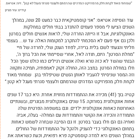
“שמחתי מאוד לקחת חלק מהפרויקט המדהים שהרמתם ולעצמי סגרתי מעגל לא קטן”. זיוה אטיאס.
קרדיט: עזר מציון
עוד הוסיפה אטיאס: “אני קוסמטיקאית כבר כמעט 20 שנה, במהלך
השנים הציעו לי מספר פעמים להתנדב בבתי חולים במחלקות
האונקולוגיות, אבל זו הייתה החרדה שלי, לראות אנשים חולים בסרטן
ולכן גם אף פעם לא הסכמתי להתקרב למקומות האלה. עד ש…. בעצמי
חליתי והגעתי לשם בלית ברירה, לפחד הענק שלי, לחרדה של חיי
“מחלת הסרטן”. היום, תודה לאל, אחרי שסיימתי את הכל ברוך ה’,
הבנתי שהשד לא כזה נורא ואלה אנשים רגילים כמו כולנו שסך הכל
חלו במחלת הסרטן. במצב הזה, החולה זקוק לאמפתיה, תמיכה ותקווה
וזה המסר שניסיתי להעביר לאותן הנשים שטיפלתי בהן. שמחתי מאוד
לקחת חלק מהפרויקט המדהים שהרמתם ולעצמי סגרתי מעגל לא קטן.”
קטיה בוך (41) מכירה את ההתמודדות מזווית אחרת. היא כבר 17 שנים
אחות אונקולוגית בסורוקה. 15 שנים באונקולוגית מבוגרים, ובשנתיים
האחרונות כאחות אונקולוגית ילדים. וגם במשפחה הפרטית שלה
התמודדה והכירה את הקושי והתמודדות עם המחלה- בעלה, אביה
ואחיה גם הם חלו בעבר בסרטן. זו גם הסיבה שבחרה לשמש כאחות
בתחום האונקולוגי כדי להעניק ולהקל על ההתמודדות של החולים.
במהלך השנים היא למדה קוסמטיקה פרא רפואית, וכעת כשראתה את