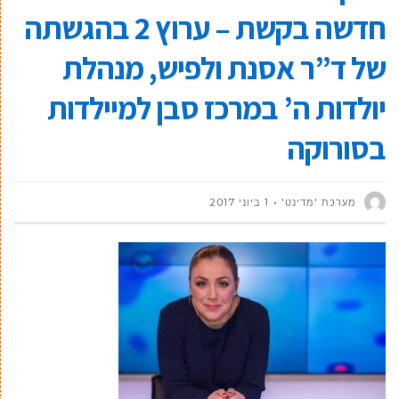
חדשה בקשת – ערוץ 2 בהגשתה
של ד”ר אסנת ולפיש, מנהלת
יולדות ה’ במרכז סבן למיילדות
בסורוקה
מערכת 'מדינט'
1 ביוני 2017