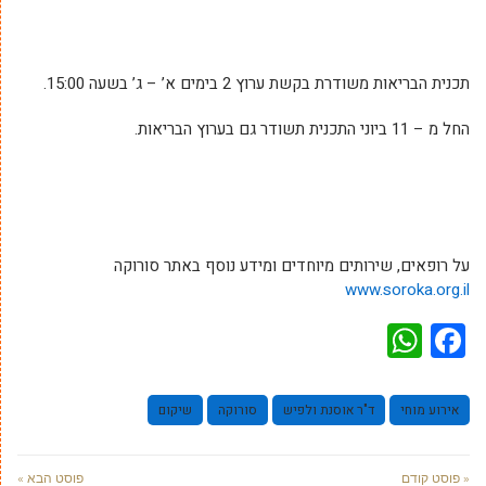
תכנית הבריאות משודרת בקשת ערוץ 2 בימים א’ – ג’ בשעה 15:00.
החל מ – 11 ביוני התכנית תשודר גם בערוץ הבריאות.
על רופאים, שירותים מיוחדים ומידע נוסף באתר סורוקה
www.soroka.org.il
WhatsApp
Facebook
אירוע מוחי
ד"ר אוסנת ולפיש
סורוקה
שיקום
« פוסט קודם
פוסט הבא »