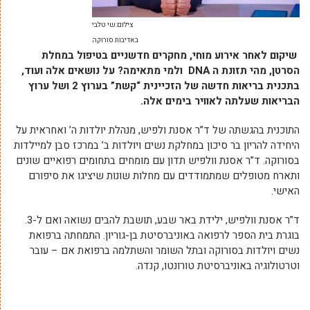
צילום:שי טלבי
באדיבות סורוקה
שיקום לאחר אירוע מוחי, מחקרים חדשניים בטיפול במחלת
הסרטן, מהי תזונת ה DNA ולמי מתאימה?
על נושאים אלה ועוד,
בתכנית בריאות חדשה של הזכיינית “קשת” בערוץ 2 ושל ערוץ
הבריאות שעלתה לאוויר בימים אלה.
התוכנית בהגשתה של ד”ר אסנת ולפיש, מנהלת יולדות ה’ ואחראית על
היחידה להריון בר סיכון במחלקת נשים ויולדות ב’ במרכז סבן למיילדות
בסורוקה. ד”ר אסנת וולפיש תדון עם מומחים בתחומים רפואיים שונים
ותארח מטופלים שמתמודדים עם מחלות שונות שיציגו את סיפורם
האישי.
ד”ר אסנת וולפיש, ילידת באר שבע, תושבת להבים נשואה ואם ל-3.
בוגרת בית הספר לרפואה באוניברסיטת בן-גוריון. התמחתה ברפואת
נשים ויולדות בסורוקה ובתל השומר והשתלמה ברפואת אם – עובר
וטרטולוגיה באוניברסיטת טורונטו, קנדה.