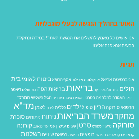
האתר בתהליך הנגשה לבעלי מוגבלויות
אנו עושים כל מאמץ להשלים את הנגשת האתר! במידה ונתקלת
בבעיה אנא פנה אלינו!
תגיות
בית
ביטוח לאומי
אוניברסיטת אריאל
אסף הרופא
אונקולוגיה
איכילוב
בריאות
חולים
בריאות הפה
דיאטה
בית חולים סורוקה
בתי חולים
המרכז
האגודה למלחמה בסרטן
הגיל השלישי
דיכאון
האוניברסיטה העברית
מד"א
ילדים
הריון
הרפואי סורוקה
טיפול
ליצמן
כללית
לידה
משרד הבריאות
מחקר
ניתוח
סוכרת
ניתוחים
סורוקה
סרטן
קורונה
עישון
עמיעד טאוב
סיעוד
ספורט
עיניים
רשלנות
רופאים
רפואת שיניים
קנאביס
קנאביס רפואי
רפואה