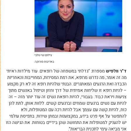
צילום:שי טלבי
באדיבות סורוקה
ד”ר וולפיש
מספרת: “גדלתי במשפחה של רופאים. עוד מילדות ראיתי
מה זה אומר, מה נדרש מרופא, את רמת המסירות, המחוייבות והאחריות
הכבדה ואת הרגעים המאתגרים. הבנתי שלהיות רופא זה לא רק מקצוע
– להיות רופא זו שליחות אמיתית של דרך וחזון וטיפול באנשים מתוך
צניעות ויראת כבוד. בעבורי, להיות רופאת נשים זה עוד יותר מזה – זה
להיות עם נשים ברגעים שמחים וברגעים קשים. ללוות אותן, לתת להן
כוח, להיות קשה עם עצמך אבל להיות רכה עם המטופלות, ולא
להתפשר על אף פרט בידע, במקצוענות ובמתן שירות. בתפיסת עולמי
יש להעניק למטופלות את התחושה שהן בידיים בטוחות. את הגישה הזו
אני מביאה עימי לתכנית הבריאות”.