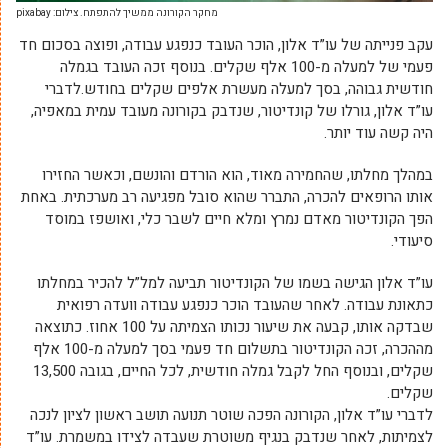
מחקר הקורונה ממשיך להתפתח. צילום: pixabay
עקב פנייתה של עו”ד אלון, הוכר העובד כנפגע עבודה, ופוצה בסכום חד
פעמי של למעלה מ-100 אלף שקלים. בנוסף זכה העובד בגמלה
חודשית גבוהה, בסך למעלה מעשרת אלפים שקלים בחודש.לדברי
עו”ד אלון, גורלו של קונדיטור, שנדבק בקורונה מעובד עמית במאפיה,
היה קשה עוד יותר.
במהלך מחלתו, שהחמירה מאוד, הוא הורדם והונשם, וכאשר החזירו
אותו הרופאים להכרה, התברר שהוא סובל מפגיעה רב מערכתית. באחת
הפך הקונדיטור מאדם נמרץ ומלא חיים לשבר כלי, ואושפז במוסד
סיעודי.
עו”ד אלון הגישה בשמו של הקונדיטור תביעה למל”ל להכיר במחלתו
כתאונת עבודה. לאחר שהעובד הוכר כנפגע עבודה וועדה רפואית
שבדקה אותו, קבעה את שיעור נכותו הצמיתה על 100 אחוז. כתוצאה
מההכרה, זכה הקונדיטור בתשלום חד פעמי בסך למעלה מ-100 אלף
שקלים, ובנוסף החל לקבל גמלה חודשית, לכל החיים, בגובה 13,500
שקלים.
לדברי עו”ד אלון, הקורונה הפכה שוטר תנועה תושב ראשון לציון לנכה
לצמיתות, לאחר שנדבק בנגיף משוטרת שעבדה לצידו במשמרת. עו”ד