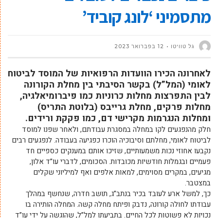
מתסמיני ‘לונג קוביד’
גל טוויטו
12 בפברואר 2023
לאחרונה הכירו הוועדות הרפואיות של המוסד לביטוח
לאומי (המל”ל) בקשר הסיבתי בין מחלת הקורונה
לבין התפרצות מחלות כרוניות כמו פיברומיאלגיה,
מחלות פרקים, מחלת גרייבס (בלוטת התריס)
ומחלות הנגרמות מקרישי דם, כמו פקקת ורידים.
חלק מהנפגעים לקו במחלה במסגרת עבודתם, ולאחר שפנו למוסד
לביטוח לאומי, מחלתם וסיבוכיה הוכרו כפגיעה בעבודה. לנפגעים רבים
נקבעו אחוזי נכות משמעותיים, שזיכו אותם במענקים כספיים חד
פעמיים ובגמלות חודשיות מכובדות. הסכומים, לדברי עו”ד אלון,
מגיעים, במקרים מסוימים, למאות אלפים ואף למיליוני שקלים
במצטבר.
כך, למשל ארע לעובד בכיר בנתב”ג, תושב חדרה, שנחשף במהלך
עבודתו לחולה קורונה, נדבק ופיתח מחלה קשה. המחלה הותירה בו
נכויות לא פשוטות לכל החיים. בתביעתו למל”ל, שהוגשה על ידי עו”ד