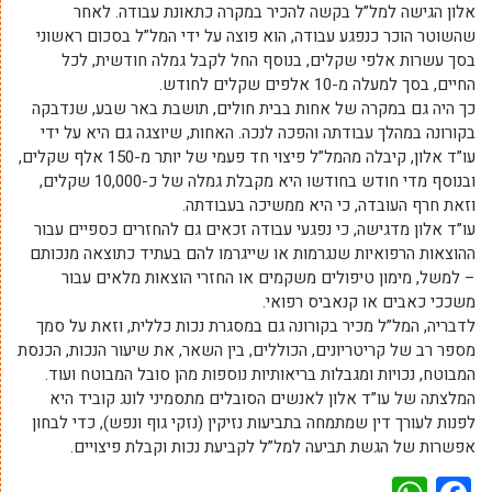
אלון הגישה למל”ל בקשה להכיר במקרה כתאונת עבודה. לאחר
שהשוטר הוכר כנפגע עבודה, הוא פוצה על ידי המל”ל בסכום ראשוני
בסך עשרות אלפי שקלים, בנוסף החל לקבל גמלה חודשית, לכל
החיים, בסך למעלה מ-10 אלפים שקלים לחודש.
כך היה גם במקרה של אחות בבית חולים, תושבת באר שבע, שנדבקה
בקורונה במהלך עבודתה והפכה לנכה. האחות, שיוצגה גם היא על ידי
עו”ד אלון, קיבלה מהמל”ל פיצוי חד פעמי של יותר מ-150 אלף שקלים,
ובנוסף מדי חודש בחודשו היא מקבלת גמלה של כ-10,000 שקלים,
וזאת חרף העובדה, כי היא ממשיכה בעבודתה.
עו”ד אלון מדגישה, כי נפגעי עבודה זכאים גם להחזרים כספיים עבור
ההוצאות הרפואיות שנגרמות או שייגרמו להם בעתיד כתוצאה מנכותם
– למשל, מימון טיפולים משקמים או החזרי הוצאות מלאים עבור
משככי כאבים או קנאביס רפואי.
לדבריה, המל”ל מכיר בקורונה גם במסגרת נכות כללית, וזאת על סמך
מספר רב של קריטריונים, הכוללים, בין השאר, את שיעור הנכות, הכנסת
המבוטח, נכויות ומגבלות בריאותיות נוספות מהן סובל המבוטח ועוד.
המלצתה של עו”ד אלון לאנשים הסובלים מתסמיני לונג קוביד היא
לפנות לעורך דין שמתמחה בתביעות נזיקין (נזקי גוף ונפש), כדי לבחון
אפשרות של הגשת תביעה למל”ל לקביעת נכות וקבלת פיצויים.