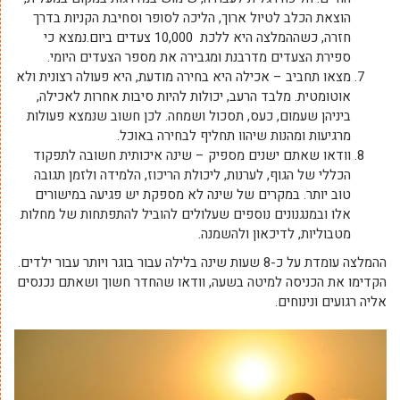
הוצאת הכלב לטיול ארוך, הליכה לסופר וסחיבת הקניות בדרך
חזרה, כשההמלצה היא ללכת 10,000 צעדים ביום.נמצא כי
ספירת הצעדים מדרבנת ומגבירה את מספר הצעדים היומי.
מצאו תחביב – אכילה היא בחירה מודעת, היא פעולה רצונית ולא
אוטומטית. מלבד הרעב, יכולות להיות סיבות אחרות לאכילה,
ביניהן שעמום, כעס, תסכול ושמחה. לכן חשוב שנמצא פעולות
מרגיעות ומהנות שיהוו תחליף לבחירה באוכל.
וודאו שאתם ישנים מספיק – שינה איכותית חשובה לתפקוד
הכללי של הגוף, לערנות, ליכולת הריכוז, הלמידה ולזמן תגובה
טוב יותר. במקרים של שינה לא מספקת יש פגיעה במישורים
אלו ובמנגנונים נוספים שעלולים להוביל להתפתחות של מחלות
מטבוליות, לדיכאון ולהשמנה.
ההמלצה עומדת על כ-8 שעות שינה בלילה עבור בוגר ויותר עבור ילדים.
הקדימו את הכניסה למיטה בשעה, וודאו שהחדר חשוך ושאתם נכנסים
אליה רגועים ונינוחים.