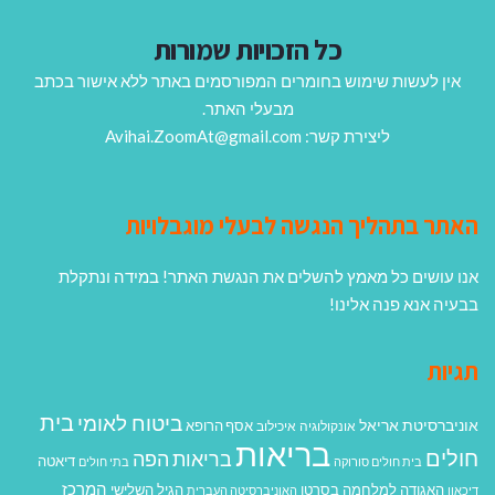
כל הזכויות שמורות
אין לעשות שימוש בחומרים המפורסמים באתר ללא אישור בכתב
מבעלי האתר.
ליצירת קשר: Avihai.ZoomAt@gmail.com
האתר בתהליך הנגשה לבעלי מוגבלויות
אנו עושים כל מאמץ להשלים את הנגשת האתר! במידה ונתקלת
בבעיה אנא פנה אלינו!
תגיות
בית
ביטוח לאומי
אוניברסיטת אריאל
אסף הרופא
אונקולוגיה
איכילוב
בריאות
חולים
בריאות הפה
דיאטה
בית חולים סורוקה
בתי חולים
המרכז
האגודה למלחמה בסרטן
הגיל השלישי
דיכאון
האוניברסיטה העברית