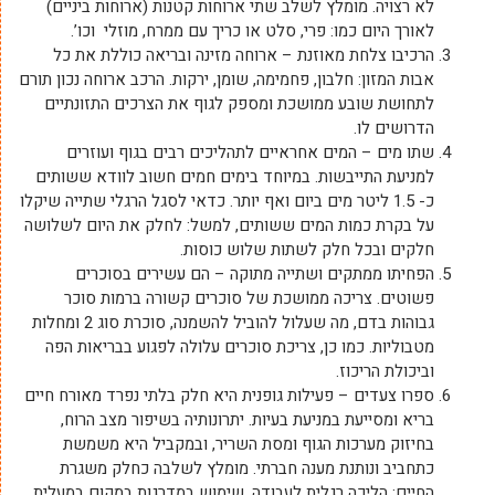
לא רצויה. מומלץ לשלב שתי ארוחות קטנות (ארוחות ביניים)
לאורך היום כמו: פרי, סלט או כריך עם ממרח, מוזלי וכו’.
הרכיבו צלחת מאוזנת – ארוחה מזינה ובריאה כוללת את כל
אבות המזון: חלבון, פחמימה, שומן, ירקות. הרכב ארוחה נכון תורם
לתחושת שובע ממושכת ומספק לגוף את הצרכים התזונתיים
הדרושים לו.
שתו מים – המים אחראיים לתהליכים רבים בגוף ועוזרים
למניעת התייבשות. במיוחד בימים חמים חשוב לוודא ששותים
כ- 1.5 ליטר מים ביום ואף יותר. כדאי לסגל הרגלי שתייה שיקלו
על בקרת כמות המים ששותים, למשל: לחלק את היום לשלושה
חלקים ובכל חלק לשתות שלוש כוסות.
הפחיתו ממתקים ושתייה מתוקה – הם עשירים בסוכרים
פשוטים. צריכה ממושכת של סוכרים קשורה ברמות סוכר
גבוהות בדם, מה שעלול להוביל להשמנה, סוכרת סוג 2 ומחלות
מטבוליות. כמו כן, צריכת סוכרים עלולה לפגוע בבריאות הפה
וביכולת הריכוז.
ספרו צעדים – פעילות גופנית היא חלק בלתי נפרד מאורח חיים
בריא ומסייעת במניעת בעיות. יתרונותיה בשיפור מצב הרוח,
בחיזוק מערכות הגוף ומסת השריר, ובמקביל היא משמשת
כתחביב ונותנת מענה חברתי. מומלץ לשלבה כחלק משגרת
החיים: הליכה רגלית לעבודה, שימוש במדרגות במקום במעלית,