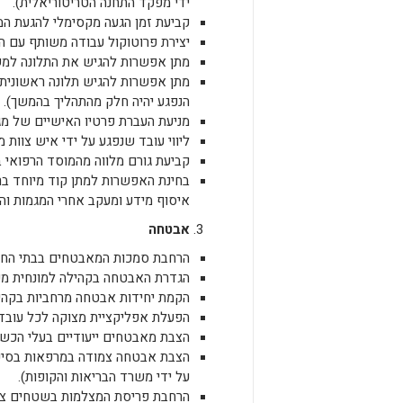
ידי מפקד התחנה הטריטוריאלית).
קביעת זמן הגעה מקסימלי להגעת ה
יצירת פרוטוקול עבודה משותף עם 
מתן אפשרות להגיש את התלונה למש
מתן אפשרות להגיש תלונה ראשונית ב
הנפגע יהיה חלק מהתהליך בהמשך).
מניעת העברת פרטיו האישיים של מגי
ליווי עובד שנפגע על ידי איש צוו
קביעת גורם מלווה מהמוסד הרפואי 
בחינת האפשרות למתן קוד מיוחד ב
איסוף מידע ומעקב אחרי המגמות והנ
אבטחה
הרחבת סמכות המאבטחים בבתי החו
הגדרת האבטחה בקהילה למונחית מ
הקמת יחידות אבטחה מרחביות בקהילה
הפעלת אפליקציית מצוקה לכל עובד
הצבת מאבטחים ייעודיים בעלי הכשר
הצבת אבטחה צמודה במרפאות בסיכו
על ידי משרד הבריאות והקופות).
הרחבת פריסת המצלמות בשטחים ציב