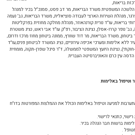
כזת בריאות,
י, הלשכה המשפטית משרד הבריאות, מר דב פסט, סמנכ”ל בכיר למנהל
גר, מנהלת השירות הארצי לעבודה סוציאלית, משרד הבריאות, גב’ נעמה
רותי בריאות, עו”ד נורית קורנהאוזר, מנהלת מחלקה מחוזית בפרקליטות
 גב’ נופר קררו-אסלן, נציגת הציבור, רפ”ק עו”ד אבי ראש, נציג משטרת
 ביטחון, משרד הבריאות, מר דוד שוורץ, ממונה ביטחון מחוז מרכז ודרום,
ר ללא אלימות ומערכי אכיפה עירוניים, נציג המשרד לביטחון פנים,עו”ד
י-חוקתי), נציגת היועץ המשפטי לממשלה, ד”ר סיגל שפרן-תקוה, מומחית
הדסה עין כרם והאוניברסיטה העברית.
 וטיפול באלימות
תערבות למניעה וטיפול באלימות הכולל את ההמלצות המפורטות בדו”ח
ישוי, כתנאי לרישוי.
ימות ברשות חבר הנהלה בכיר.
טופל .