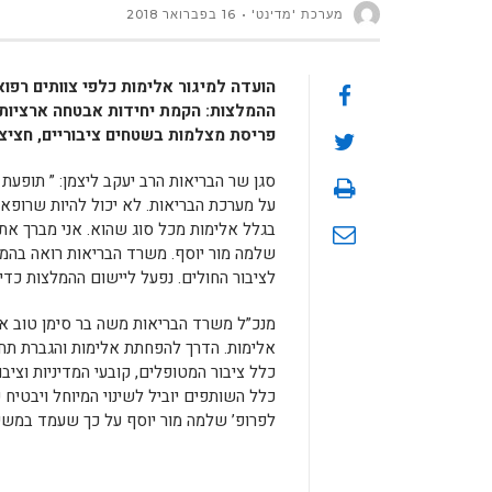
מערכת 'מדינט'
16 בפברואר 2018
הועדה למיגור אלימות כלפי צוותים רפו
ההמלצות: הקמת יחידות אבטחה ארציות מ
פריסת מצלמות בשטחים ציבוריים, חציצ
סגן שר הבריאות הרב יעקב ליצמן: ” תופעת 
על מערכת הבריאות. לא יכול להיות שרופא,
בגלל אלימות מכל סוג שהוא. אני מברך א
שלמה מור יוסף. משרד הבריאות רואה בהמ
לציבור החולים. נפעל ליישום ההמלצות כדי 
מנכ”ל משרד הבריאות משה בר סימן טוב אמ
אלימות. הדרך להפחתת אלימות והגברת תחו
כלל ציבור המטופלים, קובעי המדיניות וצי
כלל השותפים יוביל לשינוי המיוחל ויבטיח
לפרופ’ שלמה מור יוסף על כך שעמד במשי