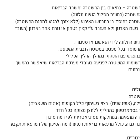
משטרה – בתיאום בין המשטרה ומשרד הבריאות
המשטרה
(התווית מסלול הגשת תלונה).
טרה במוסד בו התרחש האירוע (ללא צורך להגיע לתחנת המשטרה).
שם הארגון ולא העובד ע”י קצין בטחון או גורם אחר בארגון (העובד
ש התלונה לידי הנאשם או סניגורו.
ת מהמוסד בכל מפגש במשטרה ובבית המשפט.
במפגש עם התוקף, במהלך ההליך הפלילי.
רשומות המשטרה לפגיעה בעובדי מערכת הבריאות שיאפשר בהמשך
תונים.
לים.
שטרה.
, (אופנוענים) רצוי בשיתוף כלל הקופות (איגום משאבים).
 בסמארטפון כתחליף ללחצן מצוקה בכל חדר
ה מתאימה במחלקות פסיכיאטריות לפי רמת סיכון
ן גבוה, כולל מרפאות בריאות הנפש (רמת הסיכון של המרפאות תקבע
וריים.