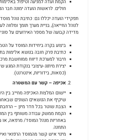
הקמת ועדה למניעה וטיפול באלימות
חולים. לראשות הועדה ימונה חבר הנ
תפקידי הועדה יכללו גם: כתיבת נוהל מוסד
לנוהל החייאה), בניית מערך תומך ומלווה ל
מדידה קבועה של מספר האירועים על סוגיה
ביצוע בקרה ביחידות המוסד על הטמ
כתיבת פרק חובה בנושא אלימות בתו
חיבור למערכת דיווח ממוחשבת מרכז
יצירת מיתוג-עיצובי בנקודת המגע של
(כסאות, בידוריות, אינטרנט).
אכיפה – קשר עם המשטרה
יישום המלצות האכיפה מחייב בין ה
שיקיף את הנושאים השונים שבאחריו
הצבת שוטר בכל חדר מיון – הרחבת 
הקמת ממשק עבודה משותף בין המוס
באחריות מנהל המוסד/ מרפאה, או מ
התחנה.
מינוי איש קשר מהמוסד הרפואי וא