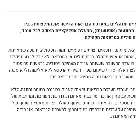
איים ומנהליים במערכת הבריאות הגישה את המלצותיה. בין
מונעות (אופנוענים), הפעלת אפליקציית מצוקה לכל עובד,
ה פיזית במרפאות הקהילה.
האלימות נגד רופאים וצוותים רפואיים חמורה ופסולה. זו מכה שמאיימת
 אחות או איש מינהלה בבית חולים או במרפאה, לא יוכל לבצע תפקידו
ת הוועדה החשובה שעשתה עבודה מעמיקה ויסודית, בראשות פרופסור
לצות אלה יסוד לשיקום מערך השירות הרפואי ללא אלימות וללא סכנה
שמערכת הבריאות תהיה חסינה יותר ובריאה יותר.
ר: “עובדי מערכת הבריאות זכאים לעבוד בסביבה בטוחה ומוגנת, ללא
שת הביטחון ארוכה, מורכבת ומאתגרת. נדרשת מעורבות ומחויבות של
בור המטפלים. רק איחוד כוחות, שיתוף פעולה ויצירת מאמץ משותף של
 שמירה על ערכים חברתיים בתוך ומחוץ למערכת הבריאות. אני מודה
מה המאתגרת.