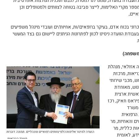
ת העבודה בוועדה, שמנו לנו למטרה, לגבש תוכנית המלצות אופרטיבית
פר מקרי האלימות, לייצר סביבה בטוחה לצוותים ולמטופלים וכן
יים,
רוני בכוח אדם, בעיקר ברופאים/ות, אחיות/ים ועובדי מינהל משפיעים
עבודת הוועדה ניסינו לכוון לפתרונות הניתנים ליישום גם בצד המעשי
.
 משפחה)
מה אזולאי, מנהלת
יאות, מרכזת
ש, מכבי שירותי
נוש, מאוחדת
ראשית ארצית
יראס חאיק, רכז
 משרד
 הרפואית
ים והאחיות, מר
ות כללית, מר
הועדה למיגור אלימות כלפי צוותים רפואיים ומנהליים. תמונה: דוברות
דע, לאומית
משרד הבריאות.