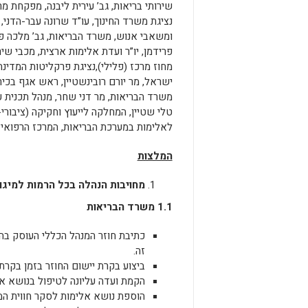
שירותי בריאות, גב’ עירית ליבנה, מפקחת מר
נציגת משרד החינוך, עו”ד שרונה עבר-הדנ
ומשאבי אנוש, משרד הבריאות, גב’ מלכה פר
פרידמן, יו”ר ועדת אלימות ארצית, מכבי שי
מחוז מרכז (פלילי),נציגת פרקליטות המדינה,
ישראל, מר יורם רובינשטיין, ראש אגף בכיר
משרד הבריאות, מר דני שחר, מנהל תכנית עי
טלי שטיין, המחלקה לייעוץ וחקיקה (ציבור
לאלימות במערכת הבריאות, המרכז הרפואי 
המלצות
מחויבות הנהלה בכל הרמות למיגור
1.1 משרד הבריאות
כתיבת חוזר המנהל הכללי העוסק בה
זה.
ביצוע בקרת יישום החוזר בזמן בקרת ר
הקמת ועדה עליונה לטיפול בנושא אל
הוספת נושא אלימות לסקר חווית המ