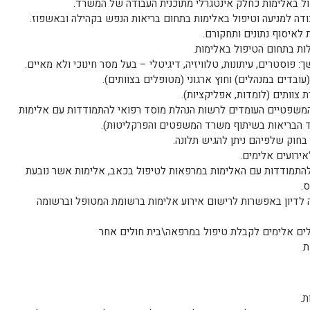
ול באלימות כחלק אינטגרלי מתוכנית העבודה של המשרד.
בודה למניעה וטיפול באלימות בתחום בריאות הנפש בקהילה ובאשפוז.
לאיסוף נתונים ותחקורם.
ות בתחום הטיפול באלימות.
פוסטרים, עיתונות, טלוויזיה, דיגיטלי – בעל מסר חינוכי ולא מאיים.
(עובדים במנהלים) וחוץ ארגוני (מטופלים בצוותים).
צוותים (לומדות, אפליקציות).
משפטיים העומדים לרשות הנהלת מוסד רפואי להתמודדות עם אלימות
הבריאות בשיתוף משרד המשפטים והפרקליטות).
 בחוק שלפיהם ניתן להגיש תלונה.
ירועים אלימים.
להתמודדות עם האלימות במרפאות לטיפול בכאב, אלימות אשר נובעת
.
 לדיון באפשרות לרישום אירוע אלימות ברשומת המטופל וברשומה
ים אלימים לקבלת טיפול במרפאה\בית חולים אחר
.
ת.