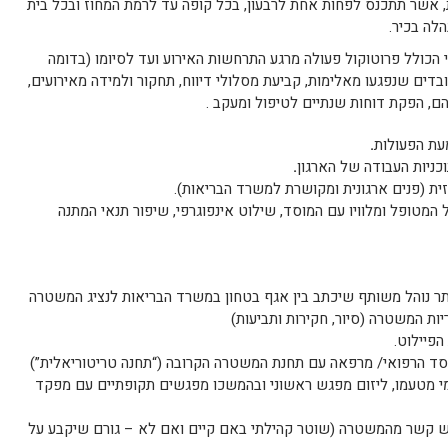
, אשר תתכנס לפחות אחת לרבעון, בכל קופה עד לרמת המחוז ובכל בית
הלה בכיר.
י הכולל פרוטוקול פעולה מרגע התרחשות האירוע ועד לסיומו (בדומה
עובדים שנפגעו מאלימות, קביעת מסלולי דיווח, תחקור ולמידה מאירועים,
ם, הפקת דוחות שנתיים לטיפול ומעקב .
עת הפעולות
.
כניות העבודה של הארגון
.
ית (פנים ארגונית ומקושרת למשרד הבריאות).
 המטופל ומלוויו עם המוסד, שילוט אינפוגרפי, שיפור תנאי המתנה
יתר נוהל משותף שיכתב בין אגף בטחון במשרד הבריאות לנציג המשטרה
ת המשטרה (סיור, חקירות ותביעות)
הפיילוט.
ד הרפואי/ מרפאה עם תחנת המשטרה הקרובה (“תחנה טריטוריאלית”)
י מטעמו, ליזום מפגש ראשוני ובהמשכו מפגשים תקופתיים עם מפקד
יש קשר מהמשטרה (שוטר קהילתי באם קיים ואם לא – גורם שיקבע על