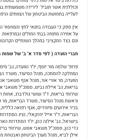
כוללות ביטוי אלימות כלפי צוותים. במסגר
וכוללנית אשר תוביל לירידה משמעותית במס
לעלייה בתחושת הביטחון של הצוותים הרפוא
אין ספק כי העבודה בתנאי לחץ והמחסור הכ
על אווירה מתוחה בבתי החולים ובמרפאות. ב
וגם בצד התקציבי במהלך השנתיים הקרובות
חברי הועדה ( לפי סדר א’ ב’ של שמות
פרופ’ שלמה מור יוסף, יו”ר הוועדה, גב’ סי
המחלקה להסמכה, מנהל הסיעוד, משרד הבר
הוועדה, מר אורי אור, מנהל אגף משאבי אנו
בריאות, גב’ איילת גביש, סמנכ”ל משאבי א
שירותי בריאות, ד”ר שושי גולדברג, אחות 
וראשת מנהל הסיעוד, משרד הבריאות, מר פ
בכיר אירועים מיוחדים, אגף רפואה כללית,
הבריאות, ד”ר אייל יחזקאלי, נציג הסתדרות
בישראל, גב’ אילנה כהן, יו”ר הסתדרות האח
גדי כהן, סמנכ”ל משאבי אנוש, שירותי בריא
אילן לביא, מנהל מערך הביטחון ואבטחת מי