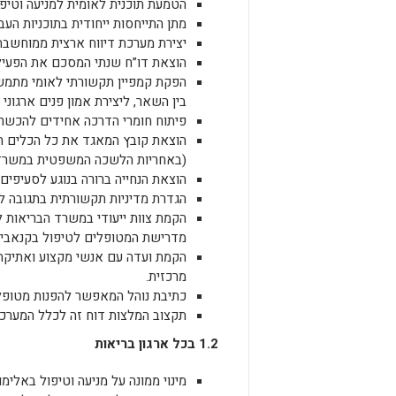
הטמעת תוכנית לאומית למניעה וטיפ
מתן התייחסות ייחודית בתוכניות הע
יצירת מערכת דיווח ארצית ממוחשבת 
הוצאת דו”ח שנתי המסכם את הפעיל
הפקת קמפיין תקשורתי לאומי מתמשך: 
בין השאר, ליצירת אמון פנים ארגוני 
פיתוח חומרי הדרכה אחידים להכשרת 
הוצאת קובץ המאגד את כל הכלים ה
(באחריות הלשכה המשפטית במשרד 
הוצאת הנחייה ברורה בנוגע לסעיפים
הגדרת מדיניות תקשורתית בתגובה לא
הקמת צוות ייעודי במשרד הבריאות 
מדרישת המטופלים לטיפול בקנאביס
הקמת ועדה עם אנשי מקצוע ואתיקה
מרכזית.
כתיבת נוהל המאפשר להפנות מטופל
תקצוב המלצות דוח זה לכלל המערכת
1.2 בכל ארגון בריאות
מינוי ממונה על מניעה וטיפול באלימו