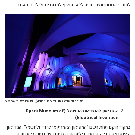
לחובבי אסטרונומיה. חוויה ללא תחליף למבוגרים ולילדים כאחד.
פלנטריום אדלר (Adler Planetarium), שיקאגו. צילום: pixabay
המוזיאון להמצאות החשמל (Spark Museum of
Electrical Invention)
במקור הוקם תחת השם “המוזיאון האמריקאי לרדיו ולחשמל”, המוזיאון
האינטראקטיבי הזה בעיר בילינגהם במדינת וושינגטון, מציע חוויה