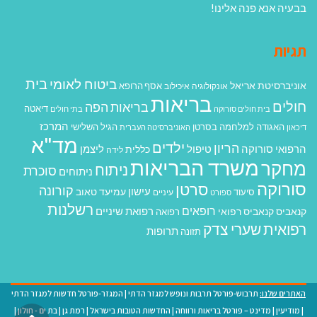
בבעיה אנא פנה אלינו!
תגיות
בית
ביטוח לאומי
אוניברסיטת אריאל
אסף הרופא
אונקולוגיה
איכילוב
בריאות
חולים
בריאות הפה
דיאטה
בית חולים סורוקה
בתי חולים
המרכז
האגודה למלחמה בסרטן
הגיל השלישי
דיכאון
האוניברסיטה העברית
מד"א
ילדים
הריון
הרפואי סורוקה
טיפול
ליצמן
כללית
לידה
משרד הבריאות
מחקר
ניתוח
סוכרת
ניתוחים
סורוקה
סרטן
קורונה
עישון
עמיעד טאוב
סיעוד
ספורט
עיניים
רשלנות
רופאים
רפואת שיניים
קנאביס
קנאביס רפואי
רפואה
רפואית
שערי צדק
תרופות
תזונה
האתרים שלנו:
תרבוש-פורטל תרבות ונופש למגזר הדתי
|
המגזר-פורטל חדשות למגזר הדתי
|
מודיעין
|
מדינט – פורטל בריאות ורווחה
|
החדשות הטובות בישראל
|
רמת גן
|
בת ים - חולון
|