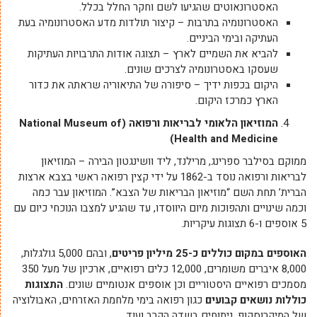
האסטרונאוטים שהגיעו לשם וחקר החלל בכלל.
האסטרונומיה בתרבות – קיצור תולדות מדע האסטרונומיה בעת
העתיקה ובימי הביניים.
להביא את השמיים לארץ – תצוגה אודות התרבויות העתיקות
שעסקו באסטרונומיה לצרכים שונים.
היקום בכפות ידיך – סיפורה של התיאוריה שראתה את כדור
הארץ כמרכז היקום.
המוזיאון הלאומי לבריאות ורפואה (National Museum of
Health and Medicine)
ממוקם בסילבר ספרינג, מרילנד, ליד וושינגטון הבירה – המוזיאון
לבריאות ורפואה נוסד ב-1862 על ידי קצין רפואה ראשי בצבא ארצות
הברית’ תחת השם “מוזיאון הבריאות של הצבא”. המוזיאון עבר כמה
וכמה שינויים ותהפוכות מיום היווסדו, עד שהגיע למצבו הנוכחי כיום עם
5 אוספים ו-6 תצוגות עיקריות.
האוספים במקום כוללים כ-25 מיליון פריטים
, ובהם 5,000 גולגלות,
8,000 איברים משומרים, 12,000 כלים רפואיים, ארכיון של מעל 350
מסמכים רפואיים היסטוריים וכן אוספים אנטומיים שונים.
התצוגות
כוללות נושאים קבועים
כגון רפואה בימי מלחמת האזרחים, האבולוציה
של המיקרוסקופ, ניתוחים בשדה הקרב ועוד.