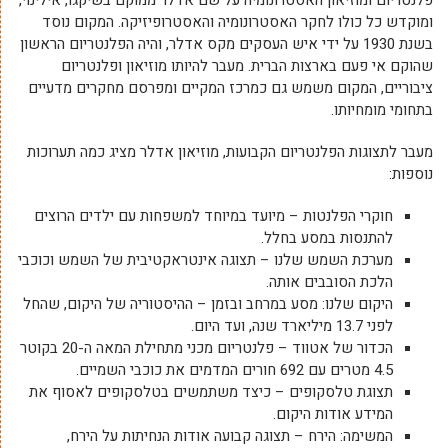
ומוקדש כל כולו לחקר האסטרונומיה והאסטרופיזיקה. המקום נוסד
בשנת 1930 על ידי איש העסקים מקס אדלר, והיה הפלנטריום הראשון
שהוקם אי פעם בארצות הברית. מעבר להיותו מוזיאון ופלנטריום
ציבוריים, המקום משמש גם כמרכז המקיים ומפרסם מחקרים מדעיים
בתחומי מומחיותו.
מעבר לתצוגות הפלנטריום הקבועות, מוזיאון אדלר מציג כמה תערוכות
נוספות:
חוקרי הפלנטות – מיועד במיוחד למשפחות עם ילדים הרוצים
להתנסות במסע בחלל.
מערכת השמש שלנו – תצוגה אינטראקטיבית של השמש וכוכבי
הלכת הסובבים אותה.
היקום שלנו: מסע במרחב ובזמן – ההיסטוריה של היקום, שהחל
לפני 13.7 מיליארד שנה, ועד היום.
הכדור של אטווד – פלנטריום מכני מתחילת המאה ה-20 בקוטר
4.5 מטרים עם 692 חורים המדמים את כוכבי השמיים.
תצוגת טלסקופים – כיצד משתמשים בטלסקופים לאסוף את
המידע אודות היקום.
המשימה: הירח – תצוגה קבועה אודות הנחיתות על הירח,