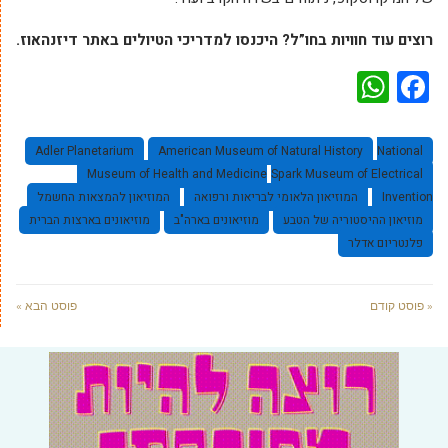
רוצים עוד חוויות בחו”ל? היכנסו למדריכי הטיולים באתר דיזנהאוז.
WhatsApp
Facebook
Adler Planetarium
American Museum of Natural History
National
Museum of Health and Medicine
Spark Museum of Electrical
Invention
המוזיאון הלאומי לבריאות ורפואה
המוזיאון להמצאות החשמל
מוזיאון ההיסטוריה של הטבע
מוזיאונים בארה"ב
מוזיאונים בארצות הברית
פלנטריום אדלר
« פוסט קודם
פוסט הבא »