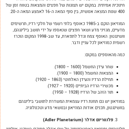
חינוכית אמיתית. במקום יש תצוגות של חפצים והמצאות בטווח זמן של
400 שנות המצאה אנושית, בין סוף המאה ה-16 לאמצע המאה ה-20.
המוזיאון הוקם ב-1985 כאוסף בלתי רשמי של חלקי רדיו, תרשימים
מדעיים, מגזיני מדע ושאר חפצים שנאספו על ידי תושב בילינגהם,
וושינגטון. האוסף צמח וגדל לתפארת, עד שב-1998 המקום הוכרז
רשמית כמוזיאון לכל עניין ודבר.
כמה מהאוספים במקום:
שחר עידן החשמל (1600 – 1800).
המצאות החשמל (1800 – 1900).
תחילת הרדיו והעידן האלחוטי (1863 – 1920).
מכשירי הרדיו הביתיים (1920 – 1927).
תור הזהב של הרדיו (1928 – 1950).
במוזיאון יש גם תחנת רדיו עצמאית המשדרת לתושבי בילינגהם
בוושינגטון, תכנים אודות המוזיאון ובנושאי מדע וטכנולוגיה.
פלנטריום אדלר (Adler Planetarium)
פלנטריום ומוזיאון האסטרונומיה על שם אדלר ממוקם בשיקגו, אילינוי,