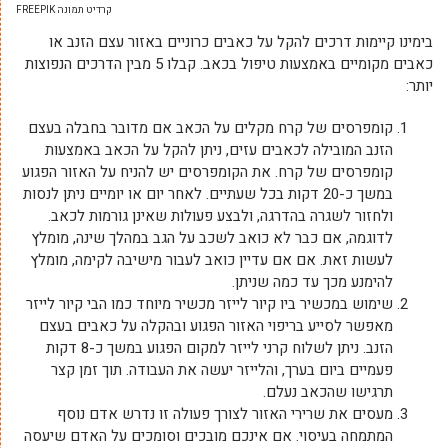
קרדיט תמונה FREEPIK
בימינו קיימות דרכים להקל על כאבים כרוניים באזור עצם הזנב או
כאבים מקומיים באמצעות טיפול בכאב. קבלו 5 מבין הדרכים הנפוצות
יותר:
קומפרסים של קרח מקלים על הכאב אם מדובר בחבלה בעצם
הזנב המובילה לכאבים עזים, ניתן להקל על הכאב באמצעות
קומפרסים של קרח. את הקומפרסים יש להניח על האזור הפגוע
במשך כ-20 דקות בכל שעתיים. לאחר יום או יומיים ניתן לנסות
ולחזור לשגרה בהדרגה, ולבצע פעולות שאינן גורמות לכאב.
לדוגמה, אם כבר לא כואב לשכב על הגב במהלך שינה, מומלץ
לעשות זאת. אם אם עדיין כואב לעבור מישיבה לקימה, מומלץ
להימנע מכך עד כמה שניתן.
שימוש במכשיר ביו קיור לייזר מכשיר מיוחד כמו הבי קיור לייזר
מאפשר לסייע בריפוי האזור הפגוע ובהקלה על כאבים בעצם
הזנב. ניתן לשלוח קרני לייזר למקום הפגוע במשך כ-8 דקות
פעמיים ביום בערך, והלייזר יעשה את העבודה. תוך זמן קצר
תרגישו שהכאב נעלם.
מעסים את שרירי האזור לצורך פעולה זו נדרש אדם נוסף
המתמחה בעיסוי. אם אינכם מובכים וסומכים על האדם שיעסה