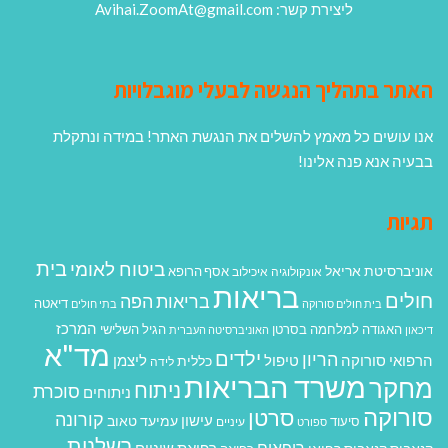
ליצירת קשר: Avihai.ZoomAt@gmail.com
האתר בתהליך הנגשה לבעלי מוגבלויות
אנו עושים כל מאמץ להשלים את הנגשת האתר! במידה ונתקלת
בבעיה אנא פנה אלינו!
תגיות
בית
ביטוח לאומי
אוניברסיטת אריאל
אסף הרופא
אונקולוגיה
איכילוב
בריאות
חולים
בריאות הפה
דיאטה
בית חולים סורוקה
בתי חולים
המרכז
האגודה למלחמה בסרטן
הגיל השלישי
דיכאון
האוניברסיטה העברית
מד"א
ילדים
הריון
הרפואי סורוקה
טיפול
ליצמן
כללית
לידה
משרד הבריאות
מחקר
ניתוח
סוכרת
ניתוחים
סורוקה
סרטן
קורונה
עישון
עמיעד טאוב
סיעוד
ספורט
עיניים
רשלנות
רופאים