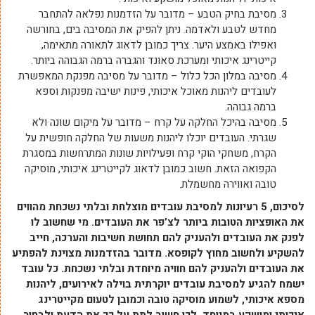
מסיבת בחיק הטבע – מדובר על הזדמנות נפלאה להתחבר
מחדש לטבע ולאדמה. ניתן להפיק את המסיבה בים, בחורשה
ואפילו באמצע היער. צריך כמובן לדאוג לתאורה מתאימה,
קייטרינג איכותי ומערכת סאונד והגברה ברמה הגבוהה ביותר.
מסיבה במלון הכל כלול – מדובר על מסיבה מפנקת המאפשרת
לעובדים ליהנות מאוכל איכותי, פינות ישיבה מפנקות וספא
ברמה גבוהה.
מסיבה בהיכל החלקה על קרח – מדובר על מיקום שונה ולא
שגרתי. העובדים יוכלו ליהנות משעות של החלקה חופשית על
הקרח, משחקי הוקי קרח ופעילויות שונות המתרחשות במסגרת
הקפואה הזאת. חשוב כמובן לדאוג לקייטרינג איכותי, מוסיקה
טובה ואווירה מחשמלת.
לסיכום, 5 רעיונות למסיבת עובדים מוצלחת ובלתי נשכחת מהווים
את האופציות הטובות ביותר לצ’פר את העובדים. מי שחשוב לו
לפנק את העובדים ולהעניק להם תחושת חשיבות והערכה, חייב
להשקיע ולחשוב מחוץ לקופסא. מדובר בהזדמנות מצוינת להפתיע
את העובדים ולהעניק להם חוויה מיוחדת ובלתי נשכחת. כל עובד
ישמח להגיע למסיבת עובדים יוקרתית בוילה לאירועים, ליהנות
מספא איכותי, לשמוע מוסיקה טובה וכמובן לטעום מקייטרינג