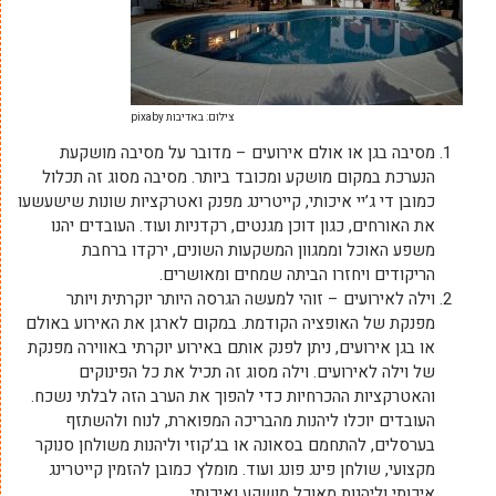
צילום: באדיבות pixaby
מסיבה בגן או אולם אירועים – מדובר על מסיבה מושקעת
הנערכת במקום מושקע ומכובד ביותר. מסיבה מסוג זה תכלול
כמובן די ג’יי איכותי, קייטרינג מפנק ואטרקציות שונות שישעשעו
את האורחים, כגון דוכן מגנטים, רקדניות ועוד. העובדים יהנו
משפע האוכל וממגוון המשקעות השונים, ירקדו ברחבת
הריקודים ויחזרו הביתה שמחים ומאושרים.
וילה לאירועים – זוהי למעשה הגרסה היותר יוקרתית ויותר
מפנקת של האופציה הקודמת. במקום לארגן את האירוע באולם
או בגן אירועים, ניתן לפנק אותם באירוע יוקרתי באווירה מפנקת
של וילה לאירועים. וילה מסוג זה תכיל את כל הפינוקים
והאטרקציות ההכרחיות כדי להפוך את הערב הזה לבלתי נשכח.
העובדים יוכלו ליהנות מהבריכה המפוארת, לנוח ולהשתזף
בערסלים, להתחמם בסאונה או בג’קוזי וליהנות משולחן סנוקר
מקצועי, שולחן פינג פונג ועוד. מומלץ כמובן להזמין קייטרינג
איכותי וליהנות מאוכל מושקע ואיכותי.