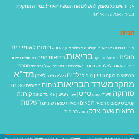
אנו עושים כל מאמץ להשלים את הנגשת האתר! במידה ונתקלת
בבעיה אנא פנה אלינו!
תגיות
בית
ביטוח לאומי
אוניברסיטת אריאל
אסף הרופא
אונקולוגיה
איכילוב
בריאות
חולים
בריאות הפה
דיאטה
בית חולים סורוקה
בתי חולים
המרכז
האגודה למלחמה בסרטן
הגיל השלישי
דיכאון
האוניברסיטה העברית
מד"א
ילדים
הריון
הרפואי סורוקה
טיפול
ליצמן
כללית
לידה
משרד הבריאות
מחקר
ניתוח
סוכרת
ניתוחים
סורוקה
סרטן
קורונה
עישון
עמיעד טאוב
סיעוד
ספורט
עיניים
רשלנות
רופאים
רפואת שיניים
קנאביס
קנאביס רפואי
רפואה
רפואית
שערי צדק
תרופות
תזונה
האתרים שלנו:
תרבוש-פורטל תרבות ונופש למגזר הדתי
|
המגזר-פורטל חדשות למגזר הדתי