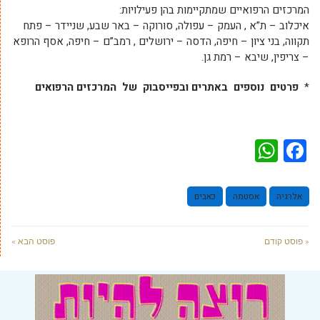
המרכזים הרפואיים שמתקיימות בהן פעילויות:
איכלוב – ת”א , העמק – עפולה, סורוקה – באר שבע, שניידר – פתח
תקווה, בני ציון – חיפה, הדסה – ירושלים , רמב”ם – חיפה, אסף הרופא
– צריפין, שיבא – רמת גן.
*
פרטים
נוספים
באתרים
ובפייסבוק
של
המרכזים
הרפואים
WhatsApp
Facebook
אלרגיה
אסטמה
כאבים
« פוסט קודם
פוסט הבא »