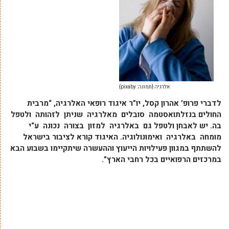
אלרגיה {תמונה: pixaby}
לדברי פרופ’ אהרון קסל, יו”ר איגוד רופאי האלרגיה, “
מרבית
החולים
בנזלת
ואסטמה
סובלים
מאלרגיה
שניתן
לזהותה
ולטפל
בה
. יש לאבחן ולטפל גם ב
אלרגיה
למזון
בצורה
נכונה
ע
“
י
מומחה
באלרגיה
ואימונולוגיה
. האיגוד קורא לציבור בישראל
להשתתף במגוון פעילויות הייעוץ וההעשרה שיתקיימו בשבוע הבא
במרכזים הרפואיים בכל רחבי הארץ”.