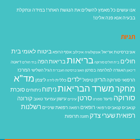
אנו עושים כל מאמץ להשלים את הנגשת האתר! במידה ונתקלת
בבעיה אנא פנה אלינו!
תגיות
בית
ביטוח לאומי
אוניברסיטת אריאל
אסף הרופא
אונקולוגיה
איכילוב
בריאות
חולים
בריאות הפה
דיאטה
בית חולים סורוקה
בתי חולים
המרכז
האגודה למלחמה בסרטן
הגיל השלישי
דיכאון
האוניברסיטה העברית
מד"א
ילדים
הריון
הרפואי סורוקה
טיפול
ליצמן
כללית
לידה
משרד הבריאות
מחקר
ניתוח
סוכרת
ניתוחים
סורוקה
סרטן
קורונה
עישון
עמיעד טאוב
סיעוד
ספורט
עיניים
רשלנות
רופאים
רפואת שיניים
קנאביס
קנאביס רפואי
רפואה
רפואית
שערי צדק
תרופות
תזונה