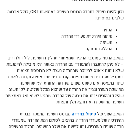
נכון להיום טיפול בחרדה מבוסס חשיפה באמצעות CBT, כולל ארבעה
שלבים בסיסיים:
הנחיה
פיתוח היררכיית מעוררי החרדה
חשיפה
הכללה ותחזוקה
בשלב ההנחיה, מוסבר ההיגיון שמאחורי תהליך החשיפה, לילד ולהורים
– לא ניתן להתגבר ולהתמודד עם החרדה כאשר היא מובילה להימנעות
שלא נותנת צ’אנס להיווכח שהחרדה בעצם לא מבוססת מציאות.
במקביל מעודדים פיתוח תפיסה קוגניטיבית יותר אמינה וקרובה לאמת.
שינוי בתפיסה אינו פשוט משום שהדעה הרווחת היא שחשיפה
ממושכת תעורר וגביר את החרדה עד שתצא מכלל שליטה. לכן חשוב
שהילד וההורים יבינו את טבעה של החרדה שתגיע לשיא ואז באמצעות
חשיפה ממושכת היא דווקא תלך ותפחת.
השלב השני של
טיפול בחרדה
מבוסס חשיפה מתמקד בבניית
ההיררכיה של מעוררי החרדה. בהתאם לסולם רמת החרדה שמעוררי
חרדה שונים מעוררים, ניתן ליישם את שלב החשיפה. תהליך החשיפה