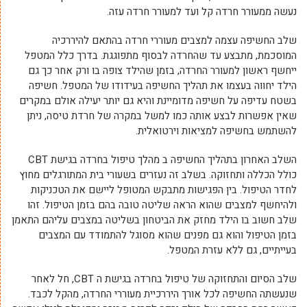
נעשה ממעורר חרדה קל ועד למעורר חרדה עזה.
שלב החשיפה עצמה למצבים מעוררי חרדה בהתאם להיררכיה
המוסכמת, מתבצע עד שהחרדה לבסוף מתפוגגת. בדרך כלל המטפל
ייחשף ראשון למעורר החרדה, בזמן שהילד צופה בו ורק אחר כך גם
הילד יחווה בעצמו את תהליך החשיפה בעידודו של המטפל. חשיפה
בשטח עדיפה על חשיפה מדומיינת והיא גם יותר יעילה אולם במקרים
שאין אפשרות לבצע אותה כמו למשל במקרה של חרדת טיסה, ניתן
להשתמש בחשיפה למציאות וירטואלית.
השלב האחרון בתהליך החשיפה ב מהלך טיפול בחרדה בגישת CBT
כולל הכללה ותחזוקה. בשלב זה נעזרים בשעורי בית המתורגלים מחוץ
לחדר הטיפול. בין הפגישות מתבקש המטופל ליישם את הטכניקות
ולהיחשף למצבים שהוא הראה שליטה טובה בהם בזמן הטיפול. זהו
שלב חשוב בו הילד מחזק את הביטחון בשליטה במצבים עליהם התאמן
בזמן הטיפול והוא גם מפנים שהוא מסוגל להתמודד עם המצבים
בעייתיים, גם ללא עזרת המטפל.
שלב הסיום והתחזוקה של טיפול בחרדה בגישת ה CBT, חל לאחר
שנעשתה החשיפה לכל אורך היררכיית מעוררי החרדה, מהקל לכבד.