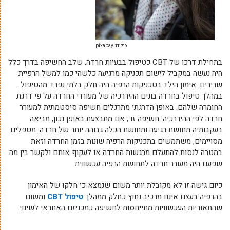
צילום: pixabay
בתחילת דרכו של CBT כטיפול בבעיות חרדה, שלב החשיפה בדרך כלל
היה נעשה במקביל לישום תכניקה מרגיעה כלשהי כמו למשל הרפיית
שרירים. אימון הילד בטכניקות הרפיה היה חלק בלתי נפרד מהטיפול.
במהלך טיפול בחרדה בונים ההיררכיה של מעוררי החרדה על פי דרגת
החומרה שלהם. באופן הדרגתי מתרגלים חשיפה סיסטמתית למעורר
חרדה לפי ההיררכיה. חשיפה זו , אם מתבצעת באופן נכון, מביאה
בעקבותיה תחושת רגיעה ותחושת הכלה גבוהה יותר של חרדה. מטפלים
מסויימים, משתמשים בתכניקות הרפיה שונות בזמן החרדה וזאת
במטרה לנסות להתעלם מרגשות החרדה או לעקוף אותם ולקשר בין מה
שפעם היה מעורר חרדה לתחושת הרפיה עכשווית.
כיום גישה זו לא מקובלת יותר משום שנמצא כי חלקו של האימון
בהרפיה בעצם איננו מרכיב נחוץ כחלק ממהלך
טיפול CBT
ומשום
שהתאוריות העכשוויות מתייחסות לחשיפה כמכניזם האחראי לשינוי.