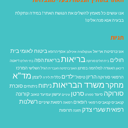
אנו עושים כל מאמץ להשלים את הנגשת האתר! במידה ונתקלת
בבעיה אנא פנה אלינו!
תגיות
בית
ביטוח לאומי
אוניברסיטת אריאל
אסף הרופא
אונקולוגיה
איכילוב
בריאות
חולים
בריאות הפה
דיאטה
בית חולים סורוקה
בתי חולים
המרכז
האגודה למלחמה בסרטן
הגיל השלישי
דיכאון
האוניברסיטה העברית
מד"א
ילדים
הריון
הרפואי סורוקה
טיפול
ליצמן
כללית
לידה
משרד הבריאות
מחקר
ניתוח
סוכרת
ניתוחים
סורוקה
סרטן
קורונה
עישון
עמיעד טאוב
סיעוד
ספורט
עיניים
רשלנות
רופאים
רפואת שיניים
קנאביס
קנאביס רפואי
רפואה
רפואית
שערי צדק
תרופות
תזונה