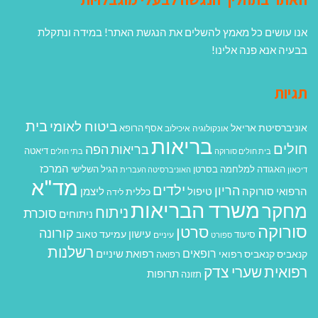
אנו עושים כל מאמץ להשלים את הנגשת האתר! במידה ונתקלת
בבעיה אנא פנה אלינו!
תגיות
בית
ביטוח לאומי
אוניברסיטת אריאל
אסף הרופא
אונקולוגיה
איכילוב
בריאות
חולים
בריאות הפה
דיאטה
בית חולים סורוקה
בתי חולים
המרכז
האגודה למלחמה בסרטן
הגיל השלישי
דיכאון
האוניברסיטה העברית
מד"א
ילדים
הריון
הרפואי סורוקה
טיפול
ליצמן
כללית
לידה
משרד הבריאות
מחקר
ניתוח
סוכרת
ניתוחים
סורוקה
סרטן
קורונה
עישון
עמיעד טאוב
סיעוד
ספורט
עיניים
רשלנות
רופאים
רפואת שיניים
קנאביס
קנאביס רפואי
רפואה
רפואית
שערי צדק
תרופות
תזונה