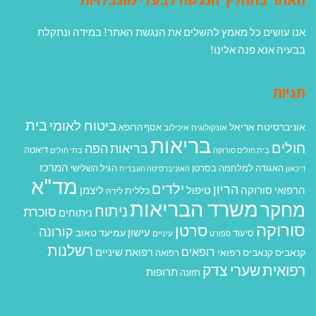
אנו עושים כל מאמץ להשלים את הנגשת האתר! במידה ונתקלת
בבעיה אנא פנה אלינו!
תגיות
בית
ביטוח לאומי
אוניברסיטת אריאל
אסף הרופא
אונקולוגיה
איכילוב
בריאות
חולים
בריאות הפה
דיאטה
בית חולים סורוקה
בתי חולים
המרכז
האגודה למלחמה בסרטן
הגיל השלישי
דיכאון
האוניברסיטה העברית
מד"א
ילדים
הריון
הרפואי סורוקה
טיפול
ליצמן
כללית
לידה
משרד הבריאות
מחקר
ניתוח
סוכרת
ניתוחים
סורוקה
סרטן
קורונה
עישון
עמיעד טאוב
סיעוד
ספורט
עיניים
רשלנות
רופאים
רפואת שיניים
קנאביס
קנאביס רפואי
רפואה
רפואית
שערי צדק
תרופות
תזונה