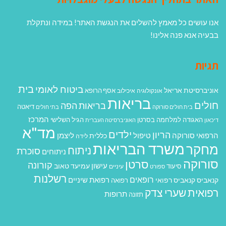
אנו עושים כל מאמץ להשלים את הנגשת האתר! במידה ונתקלת
בבעיה אנא פנה אלינו!
תגיות
בית
ביטוח לאומי
אוניברסיטת אריאל
אסף הרופא
אונקולוגיה
איכילוב
בריאות
חולים
בריאות הפה
דיאטה
בית חולים סורוקה
בתי חולים
המרכז
האגודה למלחמה בסרטן
הגיל השלישי
דיכאון
האוניברסיטה העברית
מד"א
ילדים
הריון
הרפואי סורוקה
טיפול
ליצמן
כללית
לידה
משרד הבריאות
מחקר
ניתוח
סוכרת
ניתוחים
סורוקה
סרטן
קורונה
עישון
עמיעד טאוב
סיעוד
ספורט
עיניים
רשלנות
רופאים
רפואת שיניים
קנאביס
קנאביס רפואי
רפואה
רפואית
שערי צדק
תרופות
תזונה