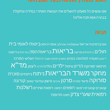
אנו עושים כל מאמץ להשלים את הנגשת האתר! במידה ונתקלת
בבעיה אנא פנה אלינו!
תגיות
בית
ביטוח לאומי
אוניברסיטת אריאל
אסף הרופא
אונקולוגיה
איכילוב
בריאות
חולים
בריאות הפה
דיאטה
בית חולים סורוקה
בתי חולים
המרכז
האגודה למלחמה בסרטן
הגיל השלישי
דיכאון
האוניברסיטה העברית
מד"א
ילדים
הריון
הרפואי סורוקה
טיפול
ליצמן
כללית
לידה
משרד הבריאות
מחקר
ניתוח
סוכרת
ניתוחים
סורוקה
סרטן
קורונה
עישון
עמיעד טאוב
סיעוד
ספורט
עיניים
רשלנות
רופאים
רפואת שיניים
קנאביס
קנאביס רפואי
רפואה
רפואית
שערי צדק
תרופות
תזונה