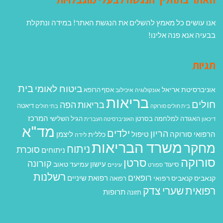
אנו עושים כל מאמץ להשלים את הנגשת האתר! במידה ונתקלת
בבעיה אנא פנה אלינו!
תגיות
בית
ביטוח לאומי
אוניברסיטת אריאל
אסף הרופא
אונקולוגיה
איכילוב
בריאות
חולים
בריאות הפה
דיאטה
בית חולים סורוקה
בתי חולים
המרכז
האגודה למלחמה בסרטן
הגיל השלישי
דיכאון
האוניברסיטה העברית
מד"א
ילדים
הריון
הרפואי סורוקה
טיפול
ליצמן
כללית
לידה
משרד הבריאות
מחקר
ניתוח
סוכרת
ניתוחים
סורוקה
סרטן
קורונה
עישון
עמיעד טאוב
סיעוד
ספורט
עיניים
רשלנות
רופאים
רפואת שיניים
קנאביס
קנאביס רפואי
רפואה
רפואית
שערי צדק
תרופות
תזונה