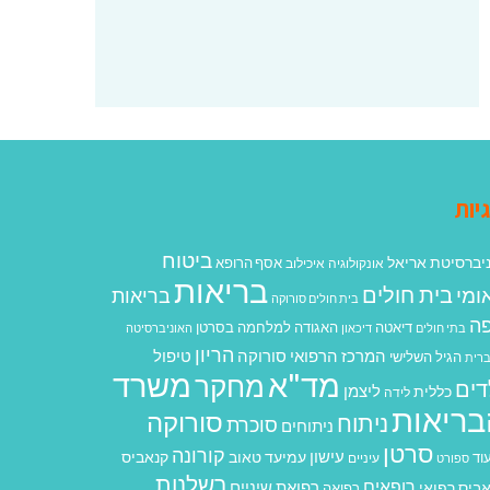
יות
ביטוח
יברסיטת אריאל
אסף הרופא
אונקולוגיה
איכילוב
בריאות
בית חולים
ומי
בריאות
בית חולים סורוקה
ה
האגודה למלחמה בסרטן
דיאטה
בתי חולים
דיכאון
האוניברסיטה
הריון
המרכז הרפואי סורוקה
טיפול
הגיל השלישי
רית
מד"א
משרד
מחקר
דים
ליצמן
כללית
לידה
בריאות
סורוקה
ניתוח
סוכרת
ניתוחים
סרטן
קורונה
עישון
עמיעד טאוב
קנאביס
וד
ספורט
עיניים
רשלנות
רופאים
רפואת שיניים
ביס רפואי
רפואה