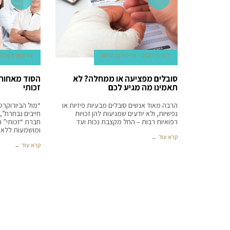
7 ביוני 2021
איילת בן הרוש
14 במרץ 2019
סובלים מפציעה או ממחלה? לא
הסוד מאחור
תאמינו מה מגיע לכם
זכותי
הרבה מאוד אנשים סובלים מבעיות פיזיות או
“מול הביורוקרט
נפשיות, ולא יודעים שמגיעות להן זכויות
חייבים נבחרת”,
רפואיות רבות – החל מקצבת נכות ועד
חברת “זכותי” 
ומושמעות ללא 
קרא עוד ←
קרא עוד ←