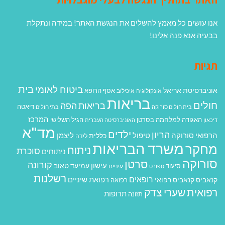
אנו עושים כל מאמץ להשלים את הנגשת האתר! במידה ונתקלת
בבעיה אנא פנה אלינו!
תגיות
בית
ביטוח לאומי
אוניברסיטת אריאל
אסף הרופא
אונקולוגיה
איכילוב
בריאות
חולים
בריאות הפה
דיאטה
בית חולים סורוקה
בתי חולים
המרכז
האגודה למלחמה בסרטן
הגיל השלישי
דיכאון
האוניברסיטה העברית
מד"א
ילדים
הריון
הרפואי סורוקה
טיפול
ליצמן
כללית
לידה
משרד הבריאות
מחקר
ניתוח
סוכרת
ניתוחים
סורוקה
סרטן
קורונה
עישון
עמיעד טאוב
סיעוד
ספורט
עיניים
רשלנות
רופאים
רפואת שיניים
קנאביס
קנאביס רפואי
רפואה
רפואית
שערי צדק
תרופות
תזונה