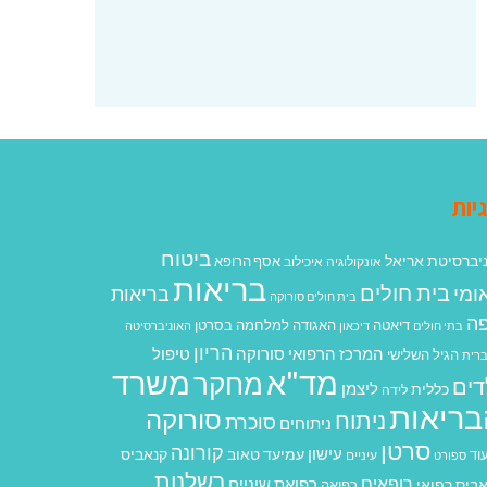
יות
ביטוח
יברסיטת אריאל
אסף הרופא
אונקולוגיה
איכילוב
בריאות
בית חולים
ומי
בריאות
בית חולים סורוקה
ה
האגודה למלחמה בסרטן
דיאטה
בתי חולים
דיכאון
האוניברסיטה
הריון
המרכז הרפואי סורוקה
טיפול
הגיל השלישי
רית
מד"א
משרד
מחקר
דים
ליצמן
כללית
לידה
בריאות
סורוקה
ניתוח
סוכרת
ניתוחים
סרטן
קורונה
עישון
עמיעד טאוב
קנאביס
וד
ספורט
עיניים
רשלנות
רופאים
רפואת שיניים
ביס רפואי
רפואה