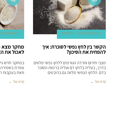
אות
אות
5 בנובמבר 2023
גל טוויטו
31 באוגוסט 2022
הקשר בין לחץ נפשי לסוכרת: איך
מחקר מצא – 
להפחית את הסיכון?
לאכול את הא
מצבי חירום וחרדה הגורמים ללחץ נפשי מלווים
במחקר חדש גילו
בדרך, בעליה בלחץ דם ועליה ברמות הסוכר
עוזרת בשמירה מ
בדם. הלחץ הנפשי מלווה גם בהיבטים
וזאת בעקבות הע
קרא עוד ←
קרא עוד ←