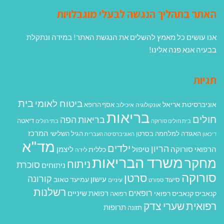
האתר בתהליך הנגשה לבעלי מוגבלויות
אנו עושים כל מאמץ להשלים את הנגשת האתר! במידה ונתקלת
בבעיה אנא פנה אלינו!
תגיות
בית
ביטוח לאומי
אוניברסיטת אריאל
אסף הרופא
אונקולוגיה
איכילוב
בריאות
חולים
בריאות הפה
דיאטה
בית חולים סורוקה
בתי חולים
המרכז
האגודה למלחמה בסרטן
הגיל השלישי
דיכאון
האוניברסיטה העברית
מד"א
ילדים
הריון
הרפואי סורוקה
טיפול
ליצמן
כללית
לידה
משרד הבריאות
מחקר
ניתוח
סוכרת
ניתוחים
סורוקה
סרטן
קורונה
עישון
עמיעד טאוב
סיעוד
ספורט
עיניים
רשלנות
רופאים
רפואת שיניים
קנאביס
קנאביס רפואי
רפואה
רפואית
שערי צדק
תרופות
תזונה