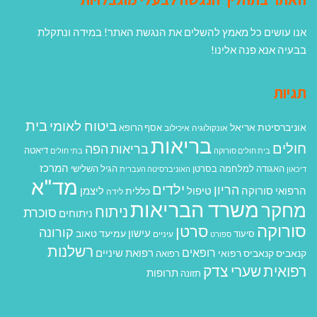
אנו עושים כל מאמץ להשלים את הנגשת האתר! במידה ונתקלת
בבעיה אנא פנה אלינו!
תגיות
בית
ביטוח לאומי
אוניברסיטת אריאל
אסף הרופא
אונקולוגיה
איכילוב
בריאות
חולים
בריאות הפה
דיאטה
בית חולים סורוקה
בתי חולים
המרכז
האגודה למלחמה בסרטן
הגיל השלישי
דיכאון
האוניברסיטה העברית
מד"א
ילדים
הריון
הרפואי סורוקה
טיפול
ליצמן
כללית
לידה
משרד הבריאות
מחקר
ניתוח
סוכרת
ניתוחים
סורוקה
סרטן
קורונה
עישון
עמיעד טאוב
סיעוד
ספורט
עיניים
רשלנות
רופאים
רפואת שיניים
קנאביס
קנאביס רפואי
רפואה
רפואית
שערי צדק
תרופות
תזונה