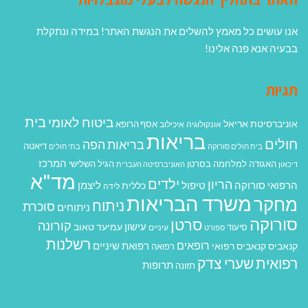
אנו עושים כל מאמץ להשלים את הנגשת האתר! במידה ונתקלת
בבעיה אנא פנה אלינו!
תגיות
בית
ביטוח לאומי
אוניברסיטת אריאל
אסף הרופא
אונקולוגיה
איכילוב
בריאות
חולים
בריאות הפה
דיאטה
בית חולים סורוקה
בתי חולים
המרכז
האגודה למלחמה בסרטן
הגיל השלישי
דיכאון
האוניברסיטה העברית
מד"א
ילדים
הריון
הרפואי סורוקה
טיפול
ליצמן
כללית
לידה
משרד הבריאות
מחקר
ניתוח
סוכרת
ניתוחים
סורוקה
סרטן
קורונה
עישון
עמיעד טאוב
סיעוד
ספורט
עיניים
רשלנות
רופאים
רפואת שיניים
קנאביס
קנאביס רפואי
רפואה
רפואית
שערי צדק
תרופות
תזונה