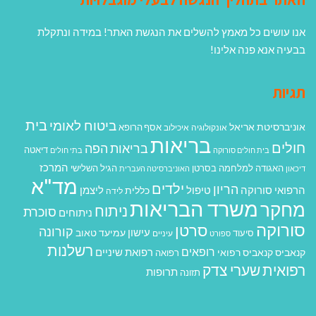
אנו עושים כל מאמץ להשלים את הנגשת האתר! במידה ונתקלת
בבעיה אנא פנה אלינו!
תגיות
בית
ביטוח לאומי
אוניברסיטת אריאל
אסף הרופא
אונקולוגיה
איכילוב
בריאות
חולים
בריאות הפה
דיאטה
בית חולים סורוקה
בתי חולים
המרכז
האגודה למלחמה בסרטן
הגיל השלישי
דיכאון
האוניברסיטה העברית
מד"א
ילדים
הריון
הרפואי סורוקה
טיפול
ליצמן
כללית
לידה
משרד הבריאות
מחקר
ניתוח
סוכרת
ניתוחים
סורוקה
סרטן
קורונה
עישון
עמיעד טאוב
סיעוד
ספורט
עיניים
רשלנות
רופאים
רפואת שיניים
קנאביס
קנאביס רפואי
רפואה
רפואית
שערי צדק
תרופות
תזונה