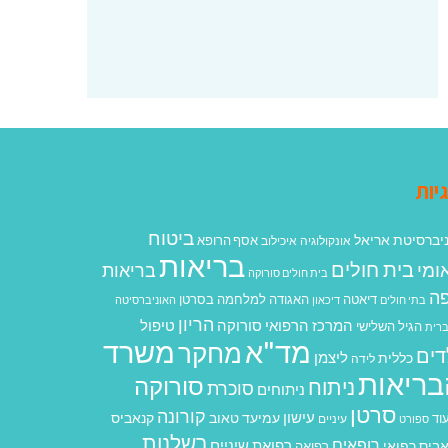
יות
ביטוח
יברסיטת אריאל
אסף הרופא
אונקולוגיה
איכילוב
בריאות
בית חולים
ומי
בריאות
בית חולים סורוקה
ה
האגודה למלחמה בסרטן
דיאטה
בתי חולים
דיכאון
האוניברסיטה
הריון
המרכז הרפואי סורוקה
טיפול
הגיל השלישי
רית
מד"א
משרד
מחקר
דים
ליצמן
כללית
לידה
בריאות
סורוקה
ניתוח
סוכרת
ניתוחים
סרטן
קורונה
עישון
עמיעד טאוב
קנאביס
וד
ספורט
עיניים
רשלנות
רופאים
רפואת שיניים
ביס רפואי
רפואה