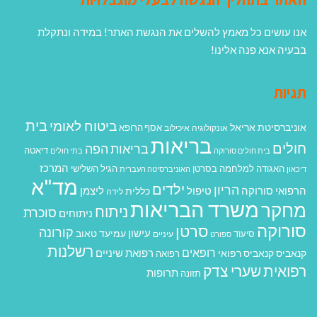
אנו עושים כל מאמץ להשלים את הנגשת האתר! במידה ונתקלת
בבעיה אנא פנה אלינו!
תגיות
בית
ביטוח לאומי
אוניברסיטת אריאל
אסף הרופא
אונקולוגיה
איכילוב
בריאות
חולים
בריאות הפה
דיאטה
בית חולים סורוקה
בתי חולים
המרכז
האגודה למלחמה בסרטן
הגיל השלישי
דיכאון
האוניברסיטה העברית
מד"א
ילדים
הריון
הרפואי סורוקה
טיפול
ליצמן
כללית
לידה
משרד הבריאות
מחקר
ניתוח
סוכרת
ניתוחים
סורוקה
סרטן
קורונה
עישון
עמיעד טאוב
סיעוד
ספורט
עיניים
רשלנות
רופאים
רפואת שיניים
קנאביס
קנאביס רפואי
רפואה
רפואית
שערי צדק
תרופות
תזונה