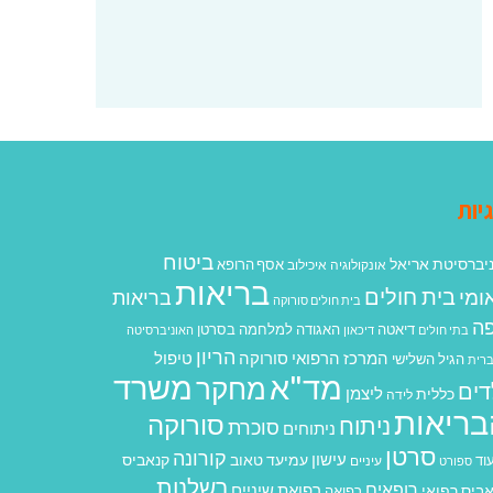
יות
ביטוח
יברסיטת אריאל
אסף הרופא
אונקולוגיה
איכילוב
בריאות
בית חולים
ומי
בריאות
בית חולים סורוקה
ה
האגודה למלחמה בסרטן
דיאטה
בתי חולים
דיכאון
האוניברסיטה
הריון
המרכז הרפואי סורוקה
טיפול
הגיל השלישי
רית
מד"א
משרד
מחקר
דים
ליצמן
כללית
לידה
בריאות
סורוקה
ניתוח
סוכרת
ניתוחים
סרטן
קורונה
עישון
עמיעד טאוב
קנאביס
וד
ספורט
עיניים
רשלנות
רופאים
רפואת שיניים
ביס רפואי
רפואה