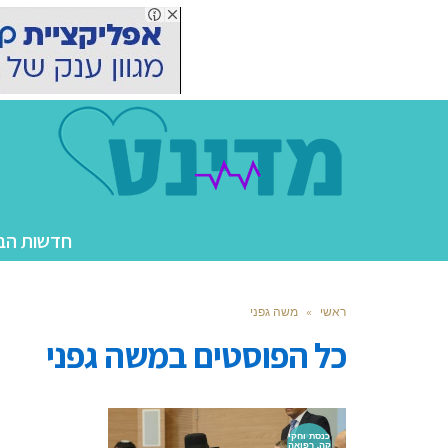
חדשות הב
ראשי
»
משה גפני
כל הפוסטים ב
משה גפני
כנסת וחקי
קה, רפואה