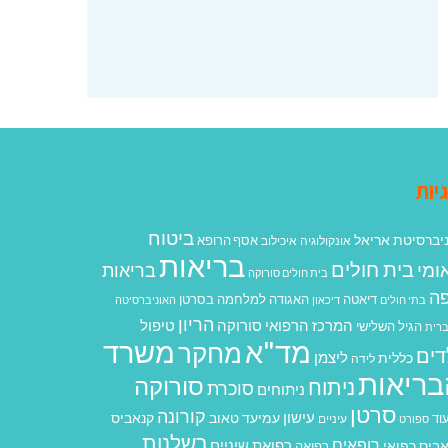
יות
ביטוח
יברסיטת אריאל
אסף הרופא
אונקולוגיה
איכילוב
בריאות
בית חולים
ומי
בריאות
בית חולים סורוקה
ה
האגודה למלחמה בסרטן
דיאטה
בתי חולים
דיכאון
האוניברסיטה
הריון
המרכז הרפואי סורוקה
טיפול
הגיל השלישי
רית
מד"א
משרד
מחקר
דים
ליצמן
כללית
לידה
בריאות
סורוקה
ניתוח
סוכרת
ניתוחים
סרטן
קורונה
עישון
עמיעד טאוב
קנאביס
וד
ספורט
עיניים
רשלנות
רופאים
רפואת שיניים
ביס רפואי
רפואה