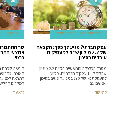
חה
חה
25 בינואר 2018
מערכת 'מדינט'
12 במרץ 2017
עסק חברתי? מגיע לך כסף: הקצאה
שר התחבורה 
של 2.2 מיליון ש”ח למעסיקים
אמצעי התרע
עובדים בסיכון
פרטי
משרד הכלכלה והתעשייה הקצה 2.2 מיליון
תופעת שכחת הי
שקלים ל-12 עסקים חברתיים, כסיוע
תאוצה, כתרופה
להעסקתם/ן של 130 בני נוער ונשים בסיכון
התראה למניעת ה
ואנשים עם
המקרים החליט
קרא עוד ←
קרא עוד ←