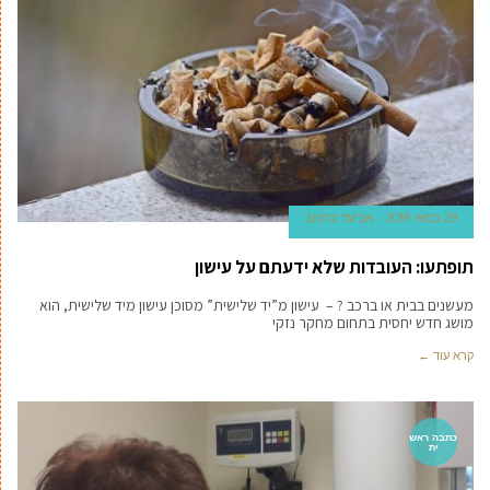
29 במאי 2018
אביעד ברטוב
תופתעו: העובדות שלא ידעתם על עישון
מעשנים בבית או ברכב ? – עישון מ”יד שלישית” מסוכן עישון מיד שלישית, הוא
מושג חדש יחסית בתחום מחקר נזקי
קרא עוד ←
כתבה ראש
ית