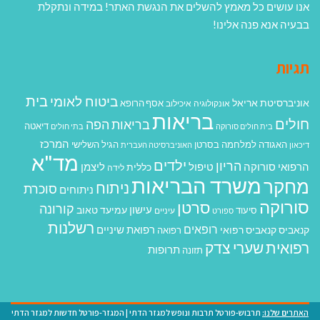
אנו עושים כל מאמץ להשלים את הנגשת האתר! במידה ונתקלת
בבעיה אנא פנה אלינו!
תגיות
בית
ביטוח לאומי
אוניברסיטת אריאל
אסף הרופא
אונקולוגיה
איכילוב
בריאות
חולים
בריאות הפה
דיאטה
בית חולים סורוקה
בתי חולים
המרכז
האגודה למלחמה בסרטן
הגיל השלישי
דיכאון
האוניברסיטה העברית
מד"א
ילדים
הריון
הרפואי סורוקה
טיפול
ליצמן
כללית
לידה
משרד הבריאות
מחקר
ניתוח
סוכרת
ניתוחים
סורוקה
סרטן
קורונה
עישון
עמיעד טאוב
סיעוד
ספורט
עיניים
רשלנות
רופאים
רפואת שיניים
קנאביס
קנאביס רפואי
רפואה
רפואית
שערי צדק
תרופות
תזונה
האתרים שלנו:
תרבוש-פורטל תרבות ונופש למגזר הדתי
|
המגזר-פורטל חדשות למגזר הדתי