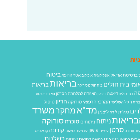
יות
ביטוח
יברסיטת אריאל
אסף הרופא
אונקולוגיה
איכילוב
בריאות
בית חולים
ומי
בריאות
בית חולים סורוקה
ה
האגודה למלחמה בסרטן
דיאטה
בתי חולים
דיכאון
האוניברסיטה
הריון
המרכז הרפואי סורוקה
טיפול
הגיל השלישי
רית
מד"א
משרד
מחקר
דים
ליצמן
כללית
לידה
בריאות
סורוקה
ניתוח
סוכרת
ניתוחים
סרטן
קורונה
עישון
עמיעד טאוב
קנאביס
וד
ספורט
עיניים
רשלנות
רופאים
רפואת שיניים
ביס רפואי
רפואה