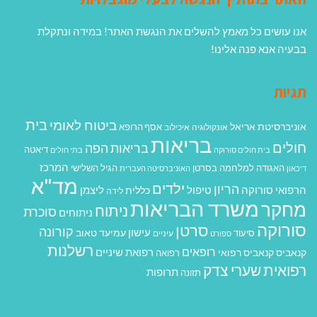
אנו עושים כל מאמץ להשלים את הנגשת האתר! במידה ונתקלת
בבעיה אנא פנה אלינו!
תגיות
בית
ביטוח לאומי
אוניברסיטת אריאל
אסף הרופא
אונקולוגיה
איכילוב
בריאות
חולים
בריאות הפה
דיאטה
בית חולים סורוקה
בתי חולים
המרכז
האגודה למלחמה בסרטן
הגיל השלישי
דיכאון
האוניברסיטה העברית
מד"א
ילדים
הריון
הרפואי סורוקה
טיפול
ליצמן
כללית
לידה
משרד הבריאות
מחקר
ניתוח
סוכרת
ניתוחים
סורוקה
סרטן
קורונה
עישון
עמיעד טאוב
סיעוד
ספורט
עיניים
רשלנות
רופאים
רפואת שיניים
קנאביס
קנאביס רפואי
רפואה
רפואית
שערי צדק
תרופות
תזונה