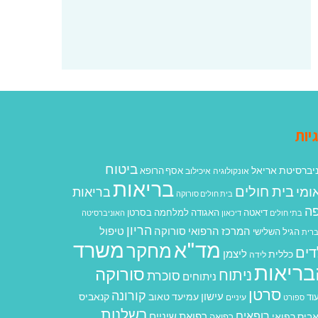
יות
ביטוח
יברסיטת אריאל
אסף הרופא
אונקולוגיה
איכילוב
בריאות
בית חולים
ומי
בריאות
בית חולים סורוקה
ה
האגודה למלחמה בסרטן
דיאטה
בתי חולים
דיכאון
האוניברסיטה
הריון
המרכז הרפואי סורוקה
טיפול
הגיל השלישי
רית
מד"א
משרד
מחקר
דים
ליצמן
כללית
לידה
בריאות
סורוקה
ניתוח
סוכרת
ניתוחים
סרטן
קורונה
עישון
עמיעד טאוב
קנאביס
וד
ספורט
עיניים
רשלנות
רופאים
רפואת שיניים
ביס רפואי
רפואה