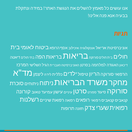
אנו עושים כל מאמץ להשלים את הנגשת האתר! במידה ונתקלת
בבעיה אנא פנה אלינו!
תגיות
בית
ביטוח לאומי
אוניברסיטת אריאל
אסף הרופא
אונקולוגיה
איכילוב
בריאות
חולים
בריאות הפה
דיאטה
בית חולים סורוקה
בתי חולים
המרכז
האגודה למלחמה בסרטן
הגיל השלישי
דיכאון
האוניברסיטה העברית
מד"א
ילדים
הריון
הרפואי סורוקה
טיפול
ליצמן
כללית
לידה
משרד הבריאות
מחקר
ניתוח
סוכרת
ניתוחים
סורוקה
סרטן
קורונה
עישון
עמיעד טאוב
סיעוד
ספורט
עיניים
רשלנות
רופאים
רפואת שיניים
קנאביס
קנאביס רפואי
רפואה
רפואית
שערי צדק
תרופות
תזונה