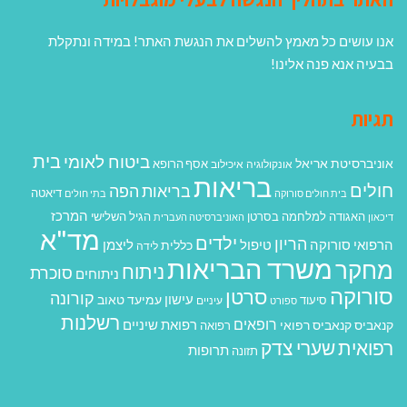
אנו עושים כל מאמץ להשלים את הנגשת האתר! במידה ונתקלת
בבעיה אנא פנה אלינו!
תגיות
בית
ביטוח לאומי
אוניברסיטת אריאל
אסף הרופא
אונקולוגיה
איכילוב
בריאות
חולים
בריאות הפה
דיאטה
בית חולים סורוקה
בתי חולים
המרכז
האגודה למלחמה בסרטן
הגיל השלישי
דיכאון
האוניברסיטה העברית
מד"א
ילדים
הריון
הרפואי סורוקה
טיפול
ליצמן
כללית
לידה
משרד הבריאות
מחקר
ניתוח
סוכרת
ניתוחים
סורוקה
סרטן
קורונה
עישון
עמיעד טאוב
סיעוד
ספורט
עיניים
רשלנות
רופאים
רפואת שיניים
קנאביס
קנאביס רפואי
רפואה
רפואית
שערי צדק
תרופות
תזונה